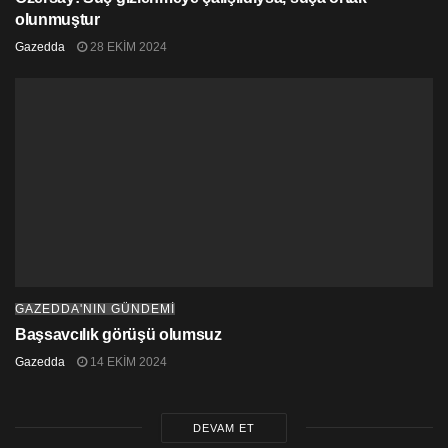
Boğdular” başlığıyla yansıtıldı.
olunmuştur
Gazedda
28 EKIM 2024
GAZEDDA'NIN GÜNDEMİ
Başsavcılık görüşü olumsuz
Gazedda
14 EKIM 2024
DEVAM ET