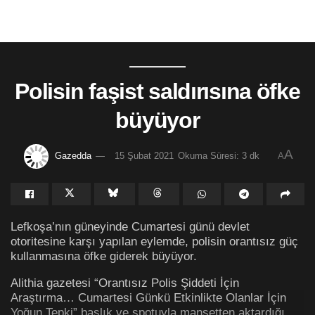
Polisin faşist saldırısına öfke
büyüyor
A
Gazedda
15 Şubat 2021
Okuma Süresi: 3 dk
A
Lefkoşa’nın güneyinde Cumartesi günü devlet
otoritesine karşı yapılan eylemde, polisin orantısız güç
kullanmasına öfke giderek büyüyor.
Alithia gazetesi “Orantısız Polis Şiddeti İçin
Araştırma… Cumartesi Günkü Etkinlikte Olanlar İçin
Yoğun Tepki” başlık ve spotuyla manşetten aktardığı