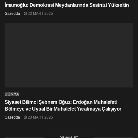
İmamoğlu: Demokrasi Meydanlarında Sesinizi Yükseltin
kürt sorunu
ortadoğu
pkk
türkiye
Gazedda
23 MART 2025
DÜNYA
Siyaset Bilimci Şebnem Oğuz: Erdoğan Muhalefeti
Bölmeye ve Uysal Bir Muhalefet Yaratmaya Çalışıyor
Gazedda
23 MART 2025
DEVAM ET