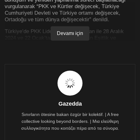
vurgulanarak “PKK ve Kürtler değişecek, Türkiye
Cumhuriyeti Devleti ve Türkiye ortamı değişecek,
Ortadoğu ve tüm dünya değişecektir” denildi.
Türkiye’de PKK Lideri Abdullah Öcalan ile 28 Aralık
Devamı için
2024 ve 22 Ocak’ta görüşen Halkların Eşitlik ve
Demokrasi Partisi (DEM Parti) heyetinin çalışmaları
devam ediyor. DEM Parti İmralı Heyeti, 16 Şubat’ta
Hewlêr’de KDP Başkanı Mesut Barzani ve Neçirvan
Barzani ile bir araya gelecek. Heyet, 17 Şubat’ta ise
YNK Lideri Bafil Talabani, Kubat Talabani ve YNK
yetkilileri ile görüşecek.
Heyetin çalışmaları devam ederken, PKK Lideri
Abdullah Öcalan’dan Kürt sorununun çözümü ve
Türkiye’nin demokratikleşmesine dair tarihi bir açıklama
Gazedda
bekleniyor.
Sınırların ötesine bakan özgür bir kolektif. | A free
PKK’DEN AÇIKLAMA
collective looking beyond borders. | Μια ελεύθερη
συλλογικότητα που κοιτάζει πέρα από τα σύνορα.
PKK’den de konuya dair önemli bir açıklama yapıldı.
Fırat Haber Ajansı’nda (ANF) yer alan açıklamada, “26