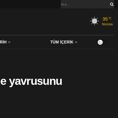
35
°C
Nicosia
RİH
TÜM İÇERİK
le yavrusunu