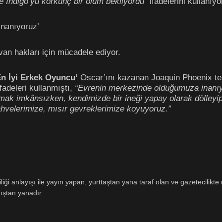
e Indigo’yu korkunç bir ölüm bekliyordu”
ifadelerini kullanıyo
nanıyoruz’
an hakları için mücadele ediyor.
En İyi Erkek Oyuncu’
Oscar’ını kazanan Joaquin Phoenix te
fadeleri kullanmıştı,
“Evrenin merkezinde olduğumuza inanıyo
mak imkânsızken, kendimizde bir ineği yapay olarak dölley
kahvelerimize, mısır gevreklerimize koyuyoruz.”
ği anlayışı ile yayın yapan, yurttaştan yana taraf olan ve gazetecilikte m
ıştan yanadır.