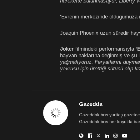
harekette bulunmasaydı, Liberty v
‘Evrenin merkezinde olduğumuza i
Joaquin Phoenix uzun süredir hayv
Joker
filmindeki performansıyla
‘
hayvan haklarına değinmiş ve şu i
yağmalıyoruz. Feryatlarını duyma
yavrusu için ürettiği sütünü alıp 
Gazedda
Gazeddakıbrıs yurttaş gazetecili
Gazeddakıbrıs her koşulda bar