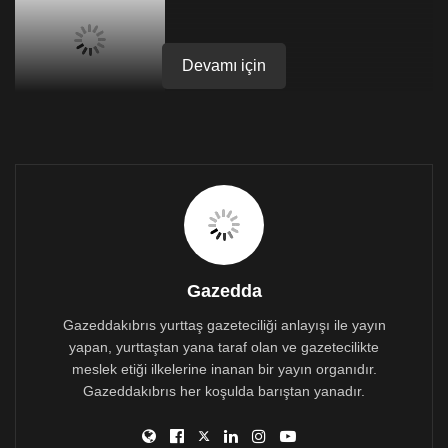
Devamı için
Suriye devlet haber ajansının duyurduğuna göre,
Suriye’nin petrol rafinerilerinden birinin içindeki bir
elektrik santralindeki kazanın neden olduğu büyük bir
petrol sızıntısının Akdeniz ülkelerinin kıyılarına
yayıldığı belirtildi.
EOS Orbit’in Sentinel-1 kullanan yeni uydu görüntü
analizi, petrol sızıntısının beklenenden çok daha büyük
olduğunu ve neredeyse 1000 km2’lik bir alana
Gazedda
yayıldığını gösteriyor.
Gazeddakıbrıs yurttaş gazeteciliği anlayışı ile yayın
yapan, yurttaştan yana taraf olan ve gazetecilikte
meslek etiği ilkelerine inanan bir yayın organıdır.
Gazeddakıbrıs her koşulda barıştan yanadır.