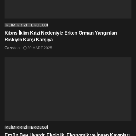
de sözlerine ekledi. Kayalık bölgelerde kıyıların
temizlenmesi için çalışmaların sürdüğü belirtildi.
İKLİM KRİZİ | EKOLOJİ
Kıbrıs İklim Krizi Nedeniyle Erken Orman Yangınları
Riskiyle Karşı Karşıya
Gazedda
20 MART 2025
İKLİM KRİZİ | EKOLOJİ
Ergün Bey Uyardı: Ekolojik, Ekonomik ve İnsan Kayıpları