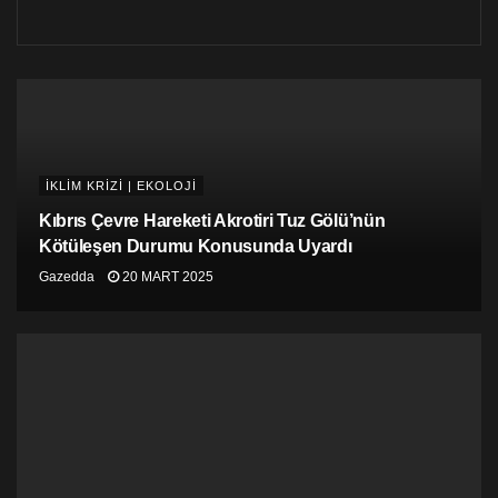
İKLİM KRİZİ | EKOLOJİ
Kıbrıs Çevre Hareketi Akrotiri Tuz Gölü’nün
Kötüleşen Durumu Konusunda Uyardı
Gazedda
20 MART 2025
Sızıntının, 24-26 Ağustos tarihleri arasındaki görünümü.
Suriye Devlet Haber Ajansı, sızıntının Baniyas
kasabasındaki rafinerinin yaklaşık 20 kilometre
kuzeyindeki sahil kasabası Jableh’e ulaştığını ve
Suriye’nin çevre departmanının ve kıyı eyaleti Lazkiye
belediyesinin ilgili tüm departmanları alarma geçirdiğini