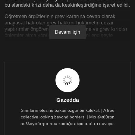
bu alandaki krizi daha da keskinleştirdiğine işaret edildi.
Öğretmen örgütlerinin grev kararına cevap olarak
anayasal hak olan grev hakkını hükümetin cezai
yaptırımlar öngören suç haline getirme ve grev kırıcısı
Devamı için
önlemler alma yönündeki hareketlerini endişeyle
gözlemlediklerini belirttiği açıklamada PEO,
eğitimcilerin mücadelesine destek ve dayanışma
verdiğini ve grev hakkını suç haline getirmeyi ve grev
kırıcılığını öne çıkarmayı öngören hareketleri
karşısında sessiz kalmayacağını duyurdu.
Gazedda
Sınırların ötesine bakan özgür bir kolektif. | A free
collective looking beyond borders. | Μια ελεύθερη
συλλογικότητα που κοιτάζει πέρα από τα σύνορα.