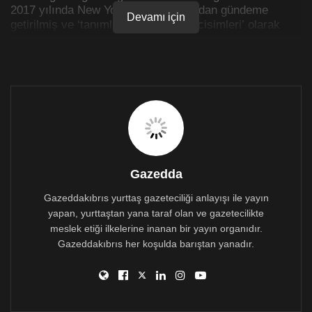
2017 yılında New York Times tarafından gündeme
Devamı için
getirilmiş ve ‘tanımlanamayan hava cisimleri’ olarak
nitelenmişti.
ABD Başkanı Donald Trump da haziran ayında
donanma pilotlarının gökyüzünde gördüğü
tanımlanamayan cisimlerde artış olduğunu belirtmişti.
Gazedda
Gazeddakıbrıs yurttaş gazeteciliği anlayışı ile yayın
yapan, yurttaştan yana taraf olan ve gazetecilikte
meslek etiği ilkelerine inanan bir yayın organıdır.
Gazeddakıbrıs her koşulda barıştan yanadır.