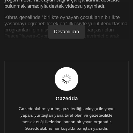
bulunmak amacıyla destek videosu yayınladı.
Kıbrıs genelinde “birlikte oynayan çocukların birlikte
yaşamayı öğrenebilecekleri” ilkesiyle yürütülenuzlaşma
programları için uluslararası bir ağın parçası olan
Devamı için
PeacePlayers-Cyprus etkinliklerine çevrimiçi olarak
devam ediyor. Her hafta güney ve kuzeyden çocukları
çevrim içi ortamda bir araya getirmeye devam eden
Dernek, bu süreçte hastanelerde yoğun çaba sarf eden
ve risk altındaki sağlık çalışanlarına destek oldu.
Destek videosuna Lefkoşa Türk Belediye Başkanı
Mehmet Harmancı, Lefkoşa Rum Belediye Başkanı
Constantinos Yiorkadjis de fotoğraflarıyla destek
verirken, PeacePlayers-Cyprus bünyesinde yer alan
çalışanlar ve çocuklar da fotoğraflarını paylaştı.
Gazedda
Gazeddakıbrıs yurttaş gazeteciliği anlayışı ile yayın
yapan, yurttaştan yana taraf olan ve gazetecilikte
meslek etiği ilkelerine inanan bir yayın organıdır.
Gazeddakıbrıs her koşulda barıştan yanadır.