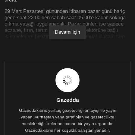
29 Mart Pazartesi gününden itibaren pazar günü hariç
gece saat 22.00’den sabah saat 05.00’e kadar sokağa
çıkma yasağı uygulanacak. Pazar günleri ise sadece
eczane, fırın, tarım ve hayvancılık sektörüne bağlı
Devamı için
işletmeler ve benzin istasyonlarının muaf olacağı tam
sokağa çıkma yasağı uygulaması devam edecek.
29 Mart Pazartesi tarihinden itibaren okulların 12’nci
sınıflarının seyreltilmiş olarak yüz yüze eğitime
başlayabilmesi amacıyla 12’nci sınıf öğrencileri,
öğretmenleri ile okul çalışanlarına Sağlık Bakanlığı
tarafından antijen testi ile tarama yapılacak.
Ülkeye düzenlenecek uçak seferlerine günde azami 4
uçuş ve her uçuşta en fazla 200’er kişi bulunacak
Gazedda
şekilde yolcu kabul edilecek. Ayrıca, son 14 gün
içerisinde Birleşik Krallık, Hollanda, Brezilya,
Gazeddakıbrıs yurttaş gazeteciliği anlayışı ile yayın
Danimarka ve Afrika’da bulunan kişilerin 14 gün
yapan, yurttaştan yana taraf olan ve gazetecilikte
karantinada kalmaları kaydı ile ülkeye girişlerine izin
meslek etiği ilkelerine inanan bir yayın organıdır.
verilecek.
Gazeddakıbrıs her koşulda barıştan yanadır.