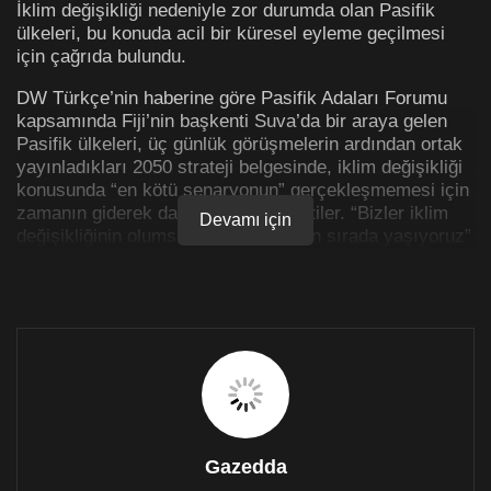
İklim değişikliği nedeniyle zor durumda olan Pasifik
ülkeleri, bu konuda acil bir küresel eyleme geçilmesi
için çağrıda bulundu.
DW Türkçe’nin haberine göre Pasifik Adaları Forumu
kapsamında Fiji’nin başkenti Suva’da bir araya gelen
Pasifik ülkeleri, üç günlük görüşmelerin ardından ortak
yayınladıkları 2050 strateji belgesinde, iklim değişikliği
konusunda “en kötü senaryonun” gerçekleşmemesi için
zamanın giderek daraldığını ifade ettiler. “Bizler iklim
Devamı için
değişikliğinin olumsuz etkilerini en ön sırada yaşıyoruz”
diyen liderler, “Küresel, bölgesel ve ulusal düzeyde acil
sağlam ve dönüştürücü bir eyleme” ihtiyaç duyulduğunu
ifade ettiler.
Çoğu deniz seviyesinden sadece biraz yüksekte olan
Pasifik ülkeleri, iklim değişikliğine bağlı deniz
seviyesinin yükselmesi ve tahribat gücü giderek
sertleşen fırtınalar nedeniyle ülkelerinin yaşanamaz
hale gelmesinden endişe ediyor.
Gazedda