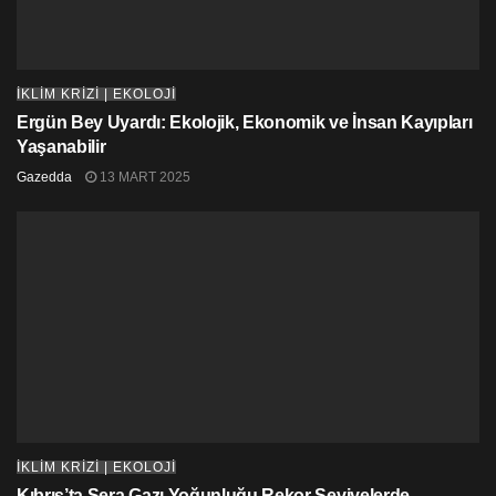
iklim krizi
küresel
pasifik
İKLİM KRİZİ | EKOLOJİ
Ergün Bey Uyardı: Ekolojik, Ekonomik ve İnsan Kayıpları
Yaşanabilir
Gazedda
13 MART 2025
İKLİM KRİZİ | EKOLOJİ
Kıbrıs’ta Sera Gazı Yoğunluğu Rekor Seviyelerde