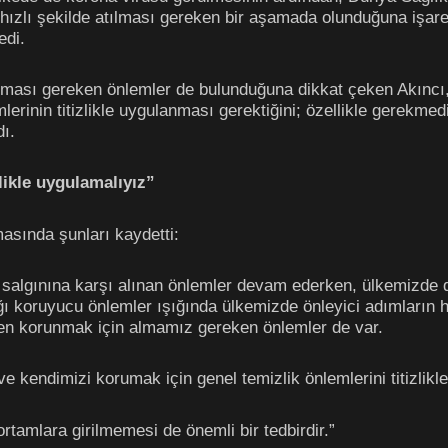
n hızlı şekilde atılması gereken bir aşamada olunduğuna işa
edi.
lması gereken önlemler de bulunduğuna dikkat çeken Akıncı
lerinin titizlikle uygulanması gerektiğini; özellikle gerekme
dı.
zlikle uygulamalıyız”
amasında şunları kaydetti:
salgınına karşı alınan önlemler devam ederken, ülkemizde de 
ı koruyucu önlemler ışığında ülkemizde önleyici adımların h
kten korunmak için almamız gereken önlemler de var.
e kendimizi korumak için genel temizlik önlemlerini titizlik
rtamlara girilmemesi de önemli bir tedbirdir.”