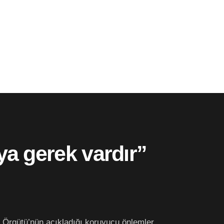
ya gerek vardır”
 Örgütü’nün açıkladığı koruyucu önlemler