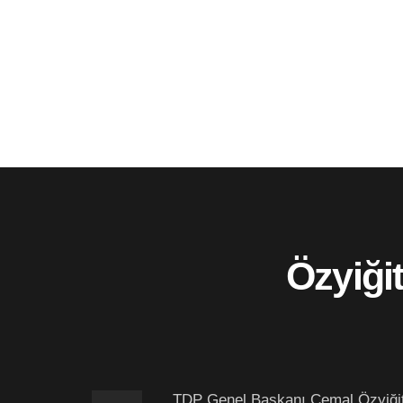
Özyiği
TDP Genel Başkanı Cemal Özyiğit Me