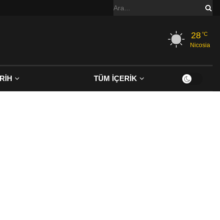
28
°C
Nicosia
RİH
TÜM İÇERİK