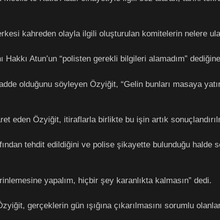
kesi kahreden olayla ilgili oluşturulan komitelerin nelere ul
akkı Atun’un “polisten gerekli bilgileri alamadım” dediğine i
dde olduğunu söyleyen Özyiğit, “Gelin bunları masaya yatıra
t eden Özyiğit, itiraflarla birlikte bu işin artık sonuçlandırı
rafından tehdit edildiğini ve polise şikayette bulunduğu halde
erinlemesine yapalım, hiçbir şey karanlıkta kalmasın” dedi.
zyiğit, gerçeklerin gün ışığına çıkarılmasını sorumlu olanlar