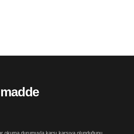
u madde
ekrar okuma durumuyla karşı karşıya olunduğunu