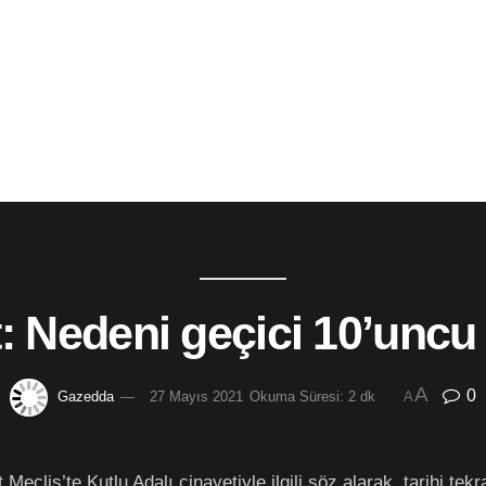
t: Nedeni geçici 10’unc
A
0
Gazedda
27 Mayıs 2021
Okuma Süresi: 2 dk
A
clis’te Kutlu Adalı cinayetiyle ilgili söz alarak, tarihi t