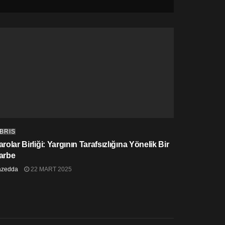
IBRIS
rolar Birliği: Yargının Tarafsızlığına Yönelik Bir
arbe
azedda
22 MART 2025