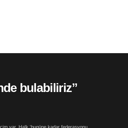
de bulabiliriz”
seçim var. Halk ‘bugüne kadar federasyonu