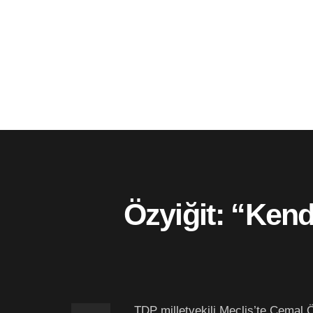
Özyiğit: “Kend
TDP milletvekili Meclis’te Cemal 