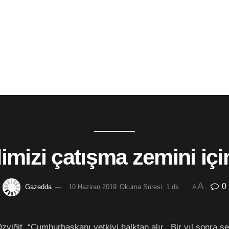
imizi çatışma zemini için
A
0
Gazedda
10 Haziran 2019
Okuma Süresi: 1 dk
A
Özyiğit, “Cumhurbaşkanı yetkiyi halktan alır. Bir yıl sonra 