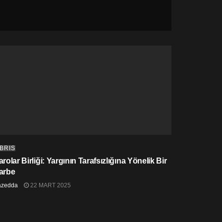
IBRIS
rolar Birliği: Yargının Tarafsızlığına Yönelik Bir
arbe
azedda
22 MART 2025