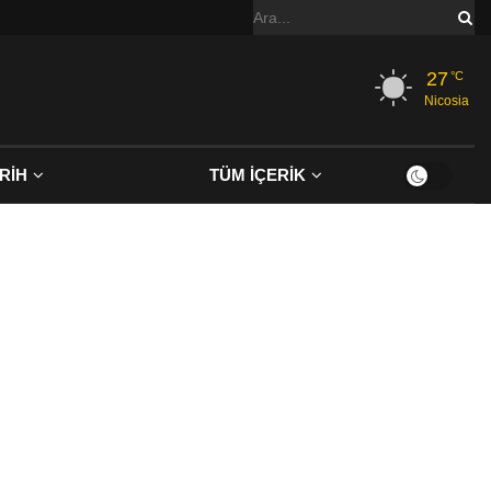
27
°C
Nicosia
RİH
TÜM İÇERİK