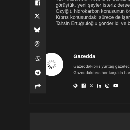
görüştük, yeni şeyler isteriz derse
Özyiğit, hidrokarbon konusunun ön
Kıbrıs konusundaki sürece de işar
Tahsin Ertuğruloğlu gönderildi ve bu
Gazedda
Gazeddakıbrıs yurttaş gazetecili
Gazeddakıbrıs her koşulda bar