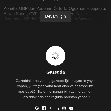
Komite, UBP’den Yasemin Öztürk, Oğuzhan Hasipoğlu,
Ersan Saner; CYP’den Salahi Şahiner, Fazilet
Devamı için
Özdenefe; HP’den Mesut Genç, Gülşah Sanver
Mavanoğlu’ndan oluşuyor.
Gazedda
Gazeddakıbrıs yurttaş gazeteciliği anlayışı ile yayın
yapan, yurttaştan yana taraf olan ve gazetecilikte
meslek etiği ilkelerine inanan bir yayın organıdır.
Gazeddakıbrıs her koşulda barıştan yanadır.