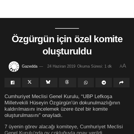
Özgürgün için özel komite
oluşturuldu
A
Gazedda
24 Haziran 2019
Okuma Süresi: 1 dk
A
Cumhuriyet Meclisi Genel Kurulu, “UBP Lefkoşa
Milletvekili Hüseyin Özgürgün’ün dokunulmazlığının
kaldırılmasını incelemek üzere özel bir komite
oluşturulmasını” onayladı.
7 üyenin görev alacağı komiteye, Cumhuriyet Meclisi
Genel Kurulu’nda oy çokluğuyla onay verildi.