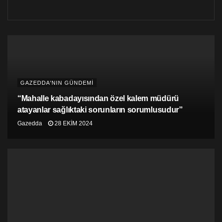
altında ve kendisi açısından siyasi hayatını da gözden
geçirmesini gerektirecek düzeyde olduğunu belirtmişti.
GAZEDDA'NIN GÜNDEMİ
“Mahalle kabadayısından özel kalem müdürü
atayanlar sağlıktaki sorunların sorumlusudur”
Gazedda
28 EKIM 2024