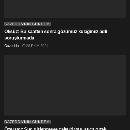
GAZEDDA'NIN GÜNDEMİ
Öksüz: Bu saatten sonra gözümüz kulağımız adli
soruşturmada
Gazedda
28 EKIM 2024
GAZEDDA'NIN GÜNDEMİ
Özersay: Suç gizlenmeye çalışıldıysa, suça ortak