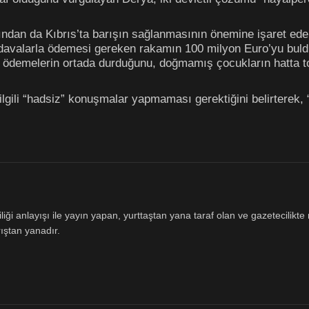
ısından da Kıbrıs’ta barışın sağlanmasının önemine işaret e
r davalarla ödemesi gereken rakamın 100 milyon Euro’yu bul
 ödemelerin ortada durduğunu, doğmamış çocukların hatta to
gili “hadsiz” konuşmalar yapmaması gerektiğini belirterek, 
.
ği anlayışı ile yayın yapan, yurttaştan yana taraf olan ve gazetecilikte m
ıştan yanadır.