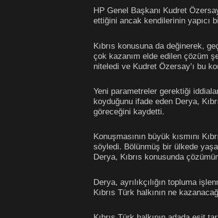
HP Genel Başkanı Kudret Özersay’ı
ettiğini ancak kendilerinin yapıcı 
Kıbrıs konusuna da değinerek, ge
çok kazanım elde edilen çözüm şek
niteledi ve Kudret Özersay’ı bu ko
Yeni parametreler gerektiği iddial
koyduğunu ifade eden Derya, Kıbr
göreceğini kaydetti.
Konuşmasının büyük kısmını Kıbrı
söyledi. Bölünmüş bir ülkede yaşa
Derya, Kıbrıs konusunda çözümün h
Derya, ayrılıkçılığın topluma işlen
Kıbrıs Türk halkının ne kazanacağ
Kıbrıs Türk halkının adada eşit tar