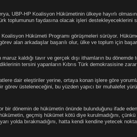
erya, UBP-HP Koalisyon Hükümetinin ülkeye hayırlı olmasını
ürk toplumunun faydasına olacak işleri destekleyeceklerini s
 Koalisyon Hükümeti Programı görüşmeleri sürüyor. Hüküme
rev alan arkadaşlar başarılı olur, ülke ve toplum için başarı
n maruz kaldığı tavır ve gerçek dışı ithamların bu dönemde
ediklerinin tersini yapanların Kıbrıs Türk demokrasisine zarar 
ere dair eleştiriler yerine, ortaya konan işlere göre yorumla
r görev üsteleneceğini, bu yüzden yapıcı bir muhalefet yürüt
or bir dönemin de hükümetin önünde bulunduğunu ifade eden 
bu hükümetin, geçmiş hükümet kötü diye kurulmadığını, çünk
yarı yolda bırakmadığını, hatta kendi kendine yetecek noktaya