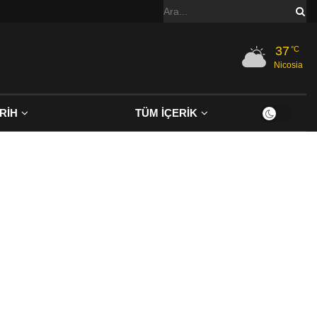
37
°C
Nicosia
RİH
TÜM İÇERİK