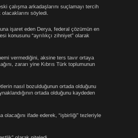
ski çalışma arkadaşlarını suçlamayı tercih
 olacaklarını söyledi.
ğuna işaret eden Derya, federal çözümün en
si konusunu “ayrılıkçı zihniyet” olarak
nemi vermediğini, aksine ters tavır ortaya
ğını, zararı yine Kıbrıs Türk toplumunun
lerin nasıl bozulduğunun ortada olduğunu
kaynaklandığının ortada olduğunu kaydeden
olacağını ifade ederek, “işbirliği” tezleriyle
tlik” olarak niteledi.