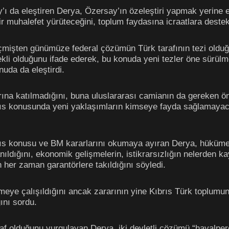
 da eleştiren Derya, Özersay’ın özeleştiri yapmak yerine e
bir muhalefet yürüteceğini, toplum faydasına icraatlara destek
çmişten günümüze federal çözümün Türk tarafının tezi oldu
li olduğunu ifade ederek, bu konuda yeni tezler öne sürülme
nuda da eleştirdi.
arına katılmadığını, buna uluslararası camianın da gereken ö
ıs konusunda yeni yaklaşımların kimseye fayda sağlamayaca
s konusu ve BM kararlarını okumaya ayıran Derya, hükümet
nıldığını, ekonomik gelişmelerin, istikrarsızlığın nelerden 
er zaman garantörlere takıldığını söyledi.
meye çalışıldığını ancak zararının yine Kıbrıs Türk toplumuna 
ını sordu.
af olduğunu vurgulayan Derya, iki devletli çözümü “hayalperes