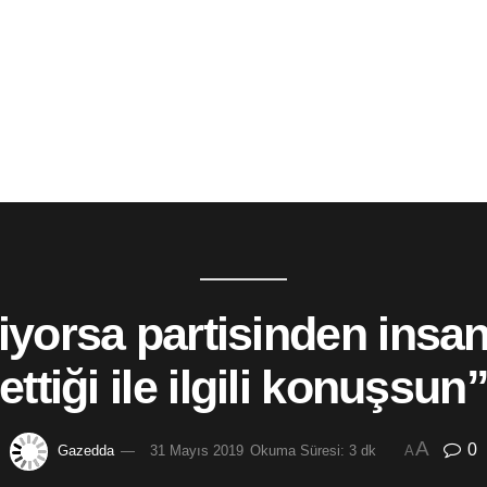
iyorsa partisinden insanl
ettiği ile ilgili konuşsun
A
0
Gazedda
31 Mayıs 2019
Okuma Süresi: 3 dk
A