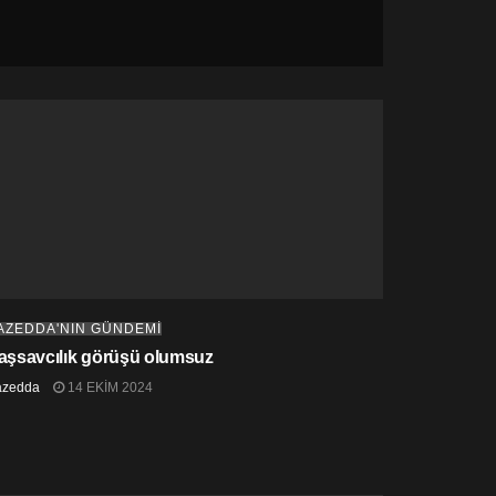
AZEDDA'NIN GÜNDEMİ
aşsavcılık görüşü olumsuz
azedda
14 EKIM 2024