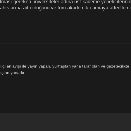
olması gereken üniversiteler adına üst kademe yöneticilerinin
ahıslarına ait olduğunu ve tüm akademik camiaya atfedilem
ği anlayışı ile yayın yapan, yurttaştan yana taraf olan ve gazetecilikte m
ıştan yanadır.