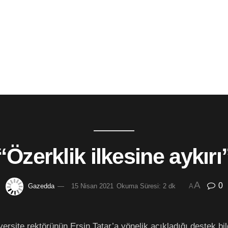
“Özerklik ilkesine aykırı
A
0
Gazedda
15 Nisan 2021
Okuma Süresi: 2 dk
A
site rektörünün Ersin Tatar’a yönelik açıkladığı destek bildir