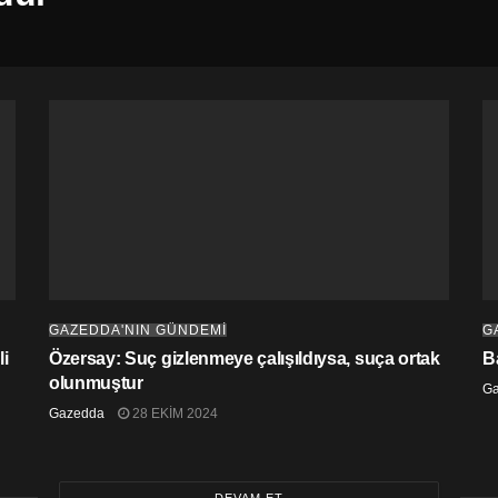
GAZEDDA'NIN GÜNDEMİ
G
i
Özersay: Suç gizlenmeye çalışıldıysa, suça ortak
B
olunmuştur
G
Gazedda
28 EKIM 2024
DEVAM ET