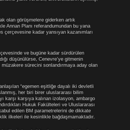
cak olan görüşmelere giderken artık
ikle Annan Planı referandumundan bu yana
rres çerçevesine kadar yansıyan kazanımları
erçevesinde ve bugüne kadar sürdürülen
dığı düşünülürse, Cenevre’ye gitmenin
sı müzakere sürecini sonlandırmaya aday olan
nlaşılan “egemen eşitliğe dayalı iki devletli
nmış, her biri birer uluslararası bilim
ayı karşı karşıya kalınan izolasyon, ambargo
ndırdıkları Hukuk Fakülteleri ve Uluslararası
 kabul edilen BM parametrelerini de dikkate
lik ilkeleri ile kesinlikle bağdaşmamaktadır.