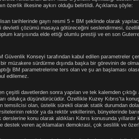
n özerlik ilkesine aykırı olduğu belirtildi. Açıklama şöyle:
isan tarihlerinde gayrı resmi 5 + BM şeklinde olarak yapıla
i devletli çözümü masaya götüreceğini seslendirmesi, özell
toplum karşısında elde ettiği olumlu prestiji ve en son Gute
BM Güvenlik Konseyi tarafından kabul edilen parametreler ç
 bir müzakere sürdürme dışında başka bir görevinin de olma
yaptığı BM parametrelerine ters olan ve şu an başlaması ola
bul edilemez.
en çeşitli davetlerden sonra yapılan ve tek kalemden çıktığı a
ı oldukça düşündürücüdür. Özellikle Kuzey Kıbrıs’ta konuşla
temsilcisi olan, üstelik sürekli olarak statik durumdan dol
telerinin rektör ya da rektör vekillerinin, bünyelerinde barı
ek derslerine konu olarak aldıkları Kıbrıs konusunda yıllardır
ze destek veren açıklamaları demokrasi, çok seslilik ve özerk