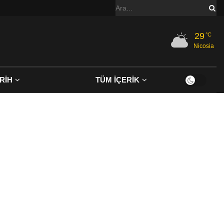
29
°C
Nicosia
RİH
TÜM İÇERİK