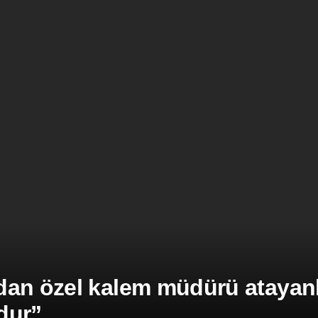
an özel kalem müdürü atayanla
dur”