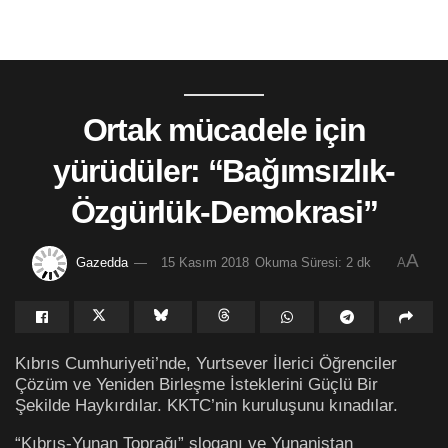
Ortak mücadele için
yürüdüler: “Bağımsızlık-
Özgürlük-Demokrasi”
A
Gazedda
15 Kasım 2018
Okuma Süresi: 2 dk
A
Kıbrıs Cumhuriyeti’nde, Yurtsever İlerici Öğrenciler
Çözüm ve Yeniden Birleşme İsteklerini Güçlü Bir
Şekilde Haykırdılar. KKTC’nin kuruluşunu kınadılar.
“Kıbrıs-Yunan Toprağı” sloganı ve Yunanistan