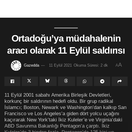
Ortadoğu’ya müdahalenin
aracı olarak 11 Eylül saldırısı
A
Gazedda
11 Eylül 2021
Okuma Süresi: 2 dk
A
11 Eylül 2001 sabahı Amerika Birleşik Devletleri,
korkunç bir saldırının hedefi oldu. Bir grup radikal
İslamcı; Boston, Newark ve Washington’dan kalkıp San
Francisco ve Los Angeles’a giden dört yolcu uçağını
kaçırarak New York’taki İkiz Kuleler’e ve Virginia’daki
ABD Savunma Bakanlığı Pentagon’a çarptı. İkiz
Kuleler’de 3 binden fazla, Pentagon’da 125 kişi ve