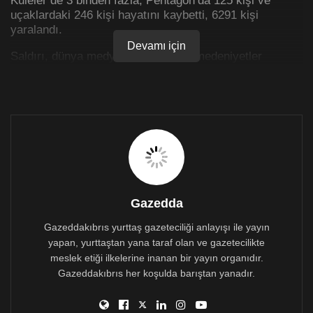
uçaklardaki 246 kişi hayatını kaybetti, 6291 kişi
yaralandı.
Devamı için
Saldırı, dünya medyası tarafından “medeniyetler
çatışması” olarak yorumlandı. 11 Eylül saldırılarını
gerekçe gösteren dönemim ABD Başkanı George W.
Bush, önce Afganistan, ardından da Irak’ı işgal etti.
ABD Başkanı George W. Bush Terörizmle Savaş
Kampanyası başlattı ve bu kampanya ile NATO’nun 5.
maddesini işletmeye başlattı.
Gazedda
Gazeddakıbrıs yurttaş gazeteciliği anlayışı ile yayın
yapan, yurttaştan yana taraf olan ve gazetecilikte
meslek etiği ilkelerine inanan bir yayın organıdır.
Gazeddakıbrıs her koşulda barıştan yanadır.
Saldırı ile ilgili netleşmeyen bilgiler olsa da bilinen bir
gerçek şu ki; ABD bu saldırıyı fırsata dönüştürmek
konusunda elindeki tüm olanakları seferber etti. Irak