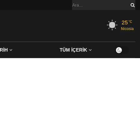
25
°C
Nicosia
RİH
TÜM İÇERİK