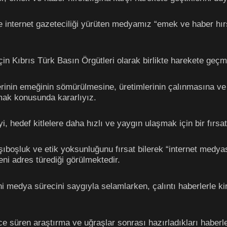
 internet gazeteciliği yürüten medyamız “emek ve haber hırsı
 Kıbrıs Türk Basın Örgütleri olarak birlikte harekete geçme
rinin emeğinin sömürülmesine, üretimlerinin çalınmasına ve
mak konusunda kararlıyız.
i, hedef kitlelere daha hızlı ve yaygın ulaşmak için bir fırsat
boşluk ve etik yoksunluğunu fırsat bilerek “internet medyası
ni adres türediği görülmektedir.
eni medya sürecini saygıyla selamlarken, çalıntı haberlerle 
ce süren araştırma ve uğraşlar sonrası hazırladıkları haberl