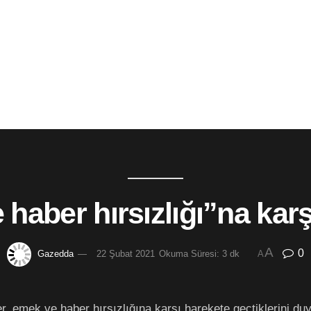
haber hırsızlığı”na kar
A
0
Gazedda
22 Şubat 2021
Okuma Süresi: 3 dk
A
r, emek ve haber hırsızlığına karşı harekete geçtiklerini du