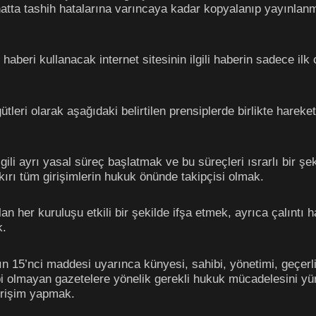
 hatta tashih hatalarına varıncaya kadar kopyalanıp yayınlan
beri kullanacak internet sitesinin ilgili haberin sadece ilk c
tleri olarak aşağıdaki belirtilen prensiplerde birlikte harek
 ilgili ayrı yasal süreç başlatmak ve bu süreçleri ısrarlı bi
kırı tüm girişimlerin hukuk önünde takipçisi olmak.
lan her kuruluşu etkili bir şekilde ifşa etmek, ayrıca çalınt
k.
n 15’nci maddesi uyarınca künyesi, sahibi, yönetimi, geçerli
ibi olmayan gazetelere yönelik gerekli hukuk mücadelesini yür
girişim yapmak.