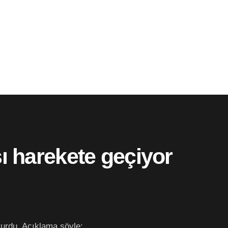
şı harekete geçiyor
yurdu. Açıklama şöyle: