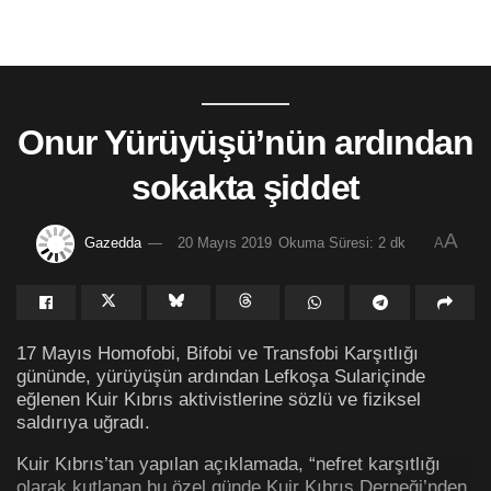
Onur Yürüyüşü’nün ardından
sokakta şiddet
A
Gazedda
20 Mayıs 2019
Okuma Süresi: 2 dk
A
17 Mayıs Homofobi, Bifobi ve Transfobi Karşıtlığı
gününde, yürüyüşün ardından Lefkoşa Sulariçinde
eğlenen Kuir Kıbrıs aktivistlerine sözlü ve fiziksel
saldırıya uğradı.
Kuir Kıbrıs’tan yapılan açıklamada, “
nefret karşıtlığı
olarak kutlanan bu özel günde Kuir Kıbrıs Derneği’nden