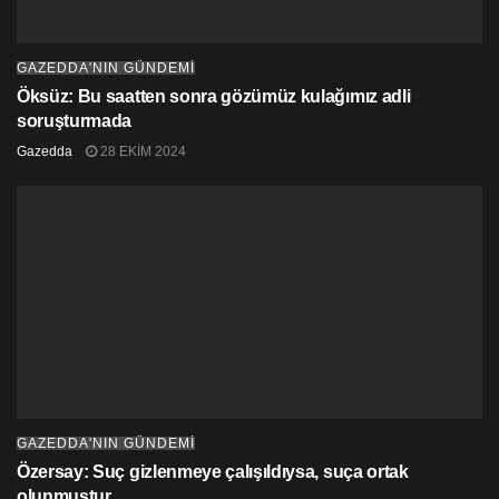
SOS Çocuk Köyü Derneği
KTAMS
GAZEDDA'NIN GÜNDEMİ
Anonim Gençlik Örgütü
Öksüz: Bu saatten sonra gözümüz kulağımız adli
soruşturmada
Daü Unicorn Kulübü
Gazedda
28 EKIM 2024
Insan Haklari Platformu
Mülteci Haklari Derneği
Baraka Kültür Merkezi Derneği
Halkin Partisi Toplumsal Cinsiyet Eşitliği Komitesi
Evrensel Çocuk Hakları Derneği
GAZEDDA'NIN GÜNDEMİ
Özersay: Suç gizlenmeye çalışıldıysa, suça ortak
olunmuştur