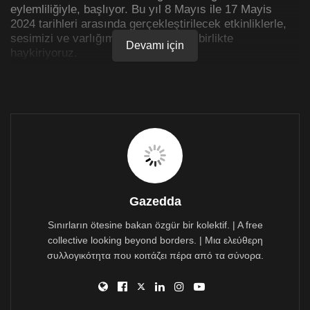
eylemliliğiyle, başlıyor. Bu yıl 8 Mayıs ile 17 Mayis
2024 tarihleri arasında gerçekleştirilecek etkinliklerle,
sesimizi ve varlığımızı bir kez daha birlikte
Devamı için
haykiriyoruz.
Bizler, temel insan hak ve özgürlüklerimizle, hiçbir
ayrımcılığa maruz kalmadan toplum içinde var olmak
istiyoruz. Okumak, çalışmak, üretmek, sevmek,
sevilmek, kısaca hayatın tüm güzelliklerini ve elbette
zorluklarını hiçbir ayrımcılığa maruz kalmadan, özgür
bireyler olarak deneyimlemek istiyoruz.Birey olmak,
birlikte özgür olmakla gelişsin, bir arada hayatta birlikte
var olalım istiyoruz. Varliğimiz tehdit değil,
çeşitliliğimizdir! Hayatın her alanında LGBTİ+lar vardir
Gazedda
ve var olmaya devam edecektir.Bu toplumun tüm
bireyleri için, eşit ve adil bir yaşam yaratmak; hepimizin
Sınırların ötesine bakan özgür bir kolektif. | A free
yaşam hakkını korumak da yetkililerin en birincil
collective looking beyond borders. | Μια ελεύθερη
sorumluluğudur!
συλλογικότητα που κοιτάζει πέρα από τα σύνορα.
Bizleri yok sayan, norm dışı gösteren, nefret söyleminin
öznesi haline getiren tüm söylem ve uygulamalara karşı
sesimizi yükseltiyor ve tekrardan haykırıyoruz: Adaletin