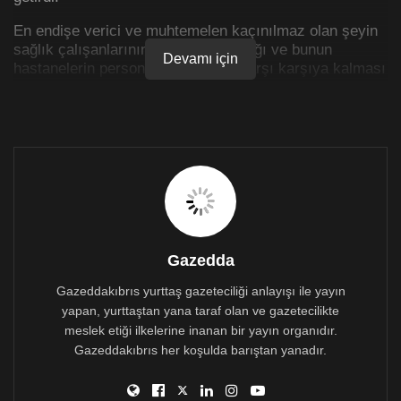
En endişe verici ve muhtemelen kaçınılmaz olan şeyin
sağlık çalışanlarının da hastalanacağı ve bunun
Devamı için
hastanelerin personel eksikliği ile karşı karşıya kalması
anlamına gelmesi olduğunu belirtti.
Çalışmasının sonuçlarına atıfta bulunan en önemli
bulgunun, aşılama ile vücudun hastalıktan sonra elde
ettiğine göre daha fazla antikor üretmesi olduğunun
altını çizdi.
Konstantinos Deltas ayrıca, çalışmanın koronavirüs
enfeksiyonundan üç ay sonra oluşturulan antikorların
keskin bir şekilde azaldığı ve bu nedenle aşı yapılması
Gazedda
gerektiği sonucuna vardığını söyledi.
Gazeddakıbrıs yurttaş gazeteciliği anlayışı ile yayın
yapan, yurttaştan yana taraf olan ve gazetecilikte
meslek etiği ilkelerine inanan bir yayın organıdır.
Gazeddakıbrıs her koşulda barıştan yanadır.