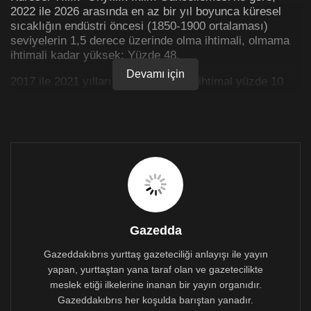
2022 ile 2026 arasında en az bir yıl boyunca küresel
sıcaklığın endüstri öncesi (1850-1900 ortalaması)
seviyelerin 1,5 derece üzerinde olma ihtimali, olmama
ihtimali kadar yüksek: Yüzde 48.
Devamı için
2017 ile 2021 yılları arasında ise bu ihtimal yüzde 10
olarak belirlenmişti.
Yani, önümüzdeki beş yılın en az birinde yıllık ortalama
küresel sıcaklık geçici olarak sanayileşme öncesi
seviyenin 1,5 °C üzerine çıkma olasılığı yarı yarıya ve
bu olasılık zaman içinde artıyor.
En sıcak yıl geliyor
Yıllık güncelleme, karar vericiler için eyleme
Gazedda
dönüştürülebilir bilgiler üretmek için uluslararası alanda
tanınan iklim bilimcilerinin uzmanlığından ve dünyanın
Gazeddakıbrıs yurttaş gazeteciliği anlayışı ile yayın
önde gelen iklim merkezlerinin tahmin sistemlerinden
yapan, yurttaştan yana taraf olan ve gazetecilikte
yararlanıyor.
meslek etiği ilkelerine inanan bir yayın organıdır.
Gazeddakıbrıs her koşulda barıştan yanadır.
WMO ayrıca 2022 ile 2026 arasındaki en az bir yılın, en