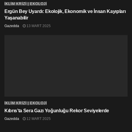
2021 için Küresel İklimin Nihai Durumu raporu 18
İKLİM KRİZİ | EKOLOJİ
Mayıs’ta yayınlanacak.
Ergün Bey Uyardı: Ekolojik, Ekonomik ve İnsan Kayıpları
Yaşanabilir
Gazedda
13 MART 2025
İKLİM KRİZİ | EKOLOJİ
Kıbrıs’ta Sera Gazı Yoğunluğu Rekor Seviyelerde
Gazedda
12 MART 2025