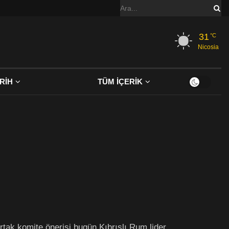
31
°C
Nicosia
RİH
TÜM İÇERİK
rtak komite önerisi bugün Kıbrıslı Rum lider