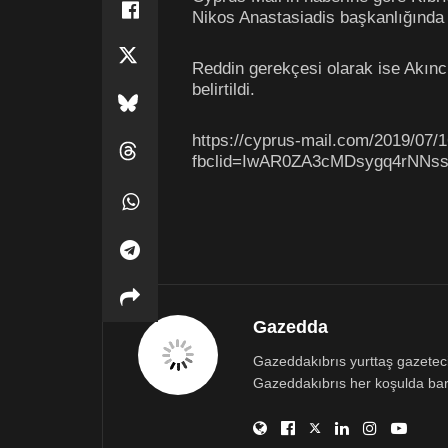
Nikos Anastasiadis başkanlığında 
Reddin gerekçesi olarak ise Akınc
belirtildi.
https://cyprus-mail.com/2019/07/16
fbclid=IwAR0ZA3cMDsygq4rNN
Gazedda
Gazeddakıbrıs yurttaş gazetecili
Gazeddakıbrıs her koşulda bar