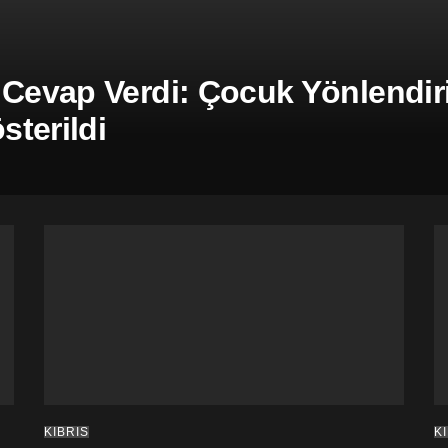
 Cevap Verdi: Çocuk Yönlendiril
terildi
KIBRIS
K