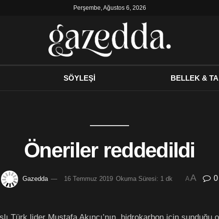
Perşembe, Ağustos 6, 2026
SÖYLEŞİ
BELLEK & TA
Öneriler reddedildi
A
0
Gazedda
16 Temmuz 2019
Okuma Süresi: 1 dk
A
slı Türk lider Mustafa Akıncı’nın, hidrokarbon için sunduğu o