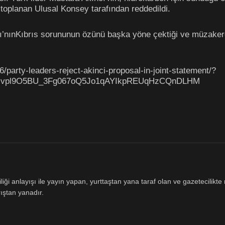
toplanan Ulusal Konsey tarafından reddedildi.
ı’nınKıbrıs sorununun özünü başka yöne çektiği ve müzakere
/party-leaders-reject-akinci-proposal-in-joint-statement/?
ssvpl9O5BU_3Fg067oQ5Jo1qAYIkpREUqHzCQnDLHM
ği anlayışı ile yayın yapan, yurttaştan yana taraf olan ve gazetecilikte m
ıştan yanadır.