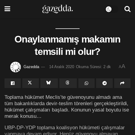
Onaylanmamış makamın
temsili mi olur?
A
Gazedda
14 Aralık 2020
Okuma Süresi: 2 dk
A
Toplama hükümet Meclis’te güvenoyunu almadı ama
tüm bakanlıklarda devir-teslim törenleri gerçekleştirildi,
hükümet çalışmaları başladı. Konunun yasal boyutu ise
merak konusu…
UBP-DP-YDP toplama koalisyon hükümeti çalışmalar
yapmaya devam ediyor. Henüz güvenoyu almayan