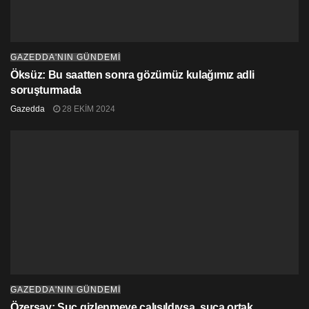
GAZEDDA'NIN GÜNDEMİ
Öksüz: Bu saatten sonra gözümüz kulağımız adli
soruşturmada
Gazedda
28 EKIM 2024
GAZEDDA'NIN GÜNDEMİ
Özersay: Suç gizlenmeye çalışıldıysa, suça ortak