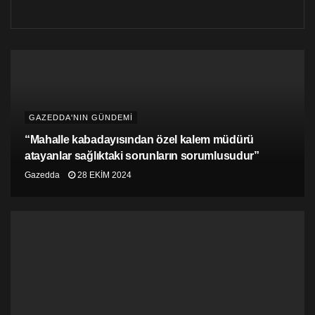
olmadığını kaydetti.
Hükümet programı bugün okunacak
UBP-DP-YDP toplama Koalisyon Hükümeti’nin
programının bugün saat 10.00’da Meclis Genel Kurulu
toplantısında okunacak. Öte yandan,
Kıbrıs Postası’nın
haberi
ne göre, üç gün süreyle ev karantinasına giren
GAZEDDA'NIN GÜNDEMİ
Sağlık Bakanı Ali Pilli’nin, Meclis Genel Kurul
toplantısına katılmayacak olması nedeniyle, oturumun
“Mahalle kabadayısından özel kalem müdürü
nisaba takılabileceği konuşuluyor.
atayanlar sağlıktaki sorunların sorumlusudur”
Gazedda
28 EKIM 2024
Bakan Ali Pilli’nin, muhalefete mensup bir
Milletvekili’nden, kendisi yerine Genel Kurul’a katılması
yönünde ricada bulunacağı ifade ediliyor.