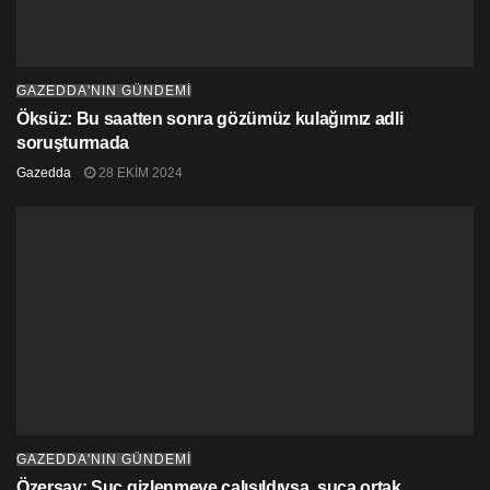
GAZEDDA'NIN GÜNDEMİ
Öksüz: Bu saatten sonra gözümüz kulağımız adli
soruşturmada
Gazedda
28 EKIM 2024
GAZEDDA'NIN GÜNDEMİ
Özersay: Suç gizlenmeye çalışıldıysa, suça ortak