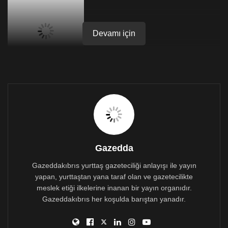
Devamı için
Diğer ülkelerde daha çok insan öldüğü üzerinden
propaganda yapmaya başlayan Ersin Tatar’a sosyal
medyada tepki yağıyor.
Gazedda
Gazeddakıbrıs yurttaş gazeteciliği anlayışı ile yayın
yapan, yurttaştan yana taraf olan ve gazetecilikte
meslek etiği ilkelerine inanan bir yayın organıdır.
Kıbrıs Cumhuriyeti’ndeki vaka, ölüm ve aktif vaka
Gazeddakıbrıs her koşulda barıştan yanadır.
sayıları ile kktc’yi kıyaslayan Ersin Tatar’ın propaganda
ekibi, kktc’de ölüm sayısının 5 kat daha az olmasıyla
övünüyor.