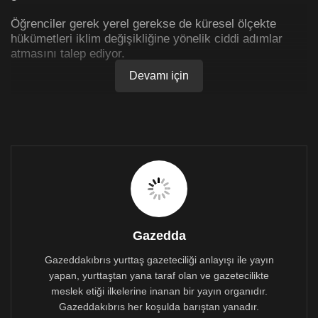
Öğrenciler gerek yerel gerekse de küresel ölçekte
hükümetleri iklim değişikliğine yönelik ciddi adımlar
atmasını talep ediyor.
Devamı için
High school students marching outside the
office for climate justice, including my little
sister!
#Future
#klimaatspijbelaars
pic.twitter.com/VoD2z18yUY
— Paul J. Verhagen (高保罗）
(@PJverhagen)
February 7, 2019
Lise ve ortaokul öğrencilerinden oluşan 20 bine yakın
Gazedda
genç, yaşanabilir bir gelecek olmadığından okula
Gazeddakıbrıs yurttaş gazeteciliği anlayışı ile yayın
gitmenin anlamını da sorguluyor.
yapan, yurttaştan yana taraf olan ve gazetecilikte
meslek etiği ilkelerine inanan bir yayın organıdır.
Climate march of school students passing by
Gazeddakıbrıs her koşulda barıştan yanadır.
our office!
#ClimateStrike