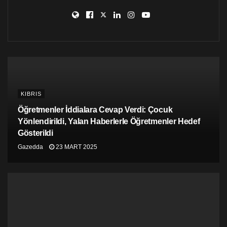
#klimaatspijbelaars
#climatechange
pic.twitter.com/BVsmtLkrjq
— Caroline te Pas (@Caroline_teP)
February 7, 2019
KIBRIS
Öğretmenler İddialara Cevap Verdi: Çocuk
Yönlendirildi, Yalan Haberlerle Öğretmenler Hedef
Gösterildi
Gazedda
23 MART 2025