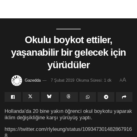
Okulu boykot ettiler,
yaşanabilir bir gelecek için
yürüdüler
A
Gazedda
7 Şubat 2019
Okuma Süresi: 1 dk
A
Hollanda’da 20 bine yakın öğrenci okul boykotu yaparak
iklim değişikliğine karşı yürüyüş yaptı.
https://twitter.com/rlyleung/status/109347301482867916
8