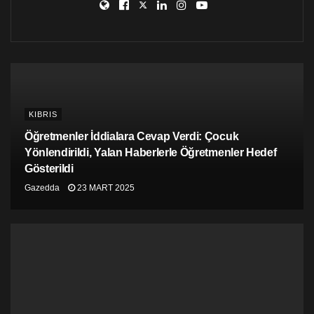
KIBRIS
Öğretmenler İddialara Cevap Verdi: Çocuk
Yönlendirildi, Yalan Haberlerle Öğretmenler Hedef
Gösterildi
Gazedda
23 MART 2025
Friedrich Ebert Vakfı’nın katkılarıyla yayımlanan
“Toplumsal Cinsiyet ve Öğretmenlik: Öğretmenlerin
Bakış Açısı” isimli araştırma kitabı, ülkenin çeşitli
bölgelerindeki okullarda mesleklerine devam eden 186
öğretmen ile gerçekleştirildi.