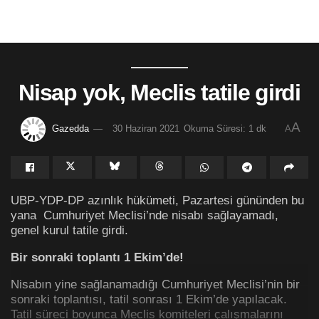
Nisap yok, Meclis tatile girdi
A
Gazedda
30 Haziran 2021
Okuma Süresi: 1 dk
A
UBP-YDP-DP azınlık hükümeti, Pazartesi gününden bu
yana Cumhuriyet Meclisi’nde nisabı sağlayamadı,
genel kurul tatile girdi.
Bir sonraki toplantı 1 Ekim’de!
Nisabın yine sağlanamadığı Cumhuriyet Meclisi’nin bir
sonraki toplantısı, tatil sonrası 1 Ekim’de yapılacak.
Tatil süreci boyunca Meclis komiteleri çalışmalarını