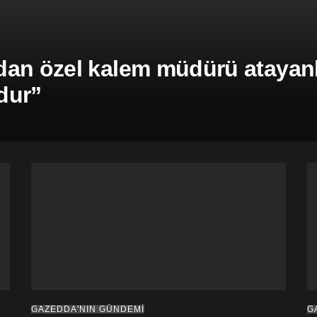
an özel kalem müdürü atayanla
dur”
GAZEDDA'NIN GÜNDEMİ
G