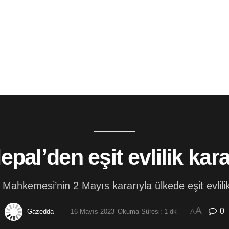
epal’den eşit evlilik kara
Mahkemesi’nin 2 Mayıs kararıyla ülkede eşit evlili
A
0
Gazedda
16 Mayıs 2023
Okuma Süresi: 1 dk
A