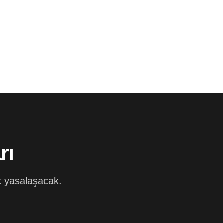
rı
k yasalaşacak.