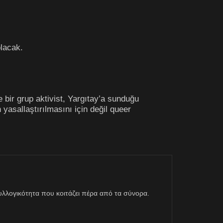
olacak.
 bir grup aktivist, Yargıtay’a sunduğu
n yasallaştırılmasını için değil queer
η συλλογικότητα που κοιτάζει πέρα από τα σύνορα.