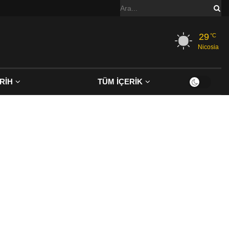
29
°C
Nicosia
RİH
TÜM İÇERİK