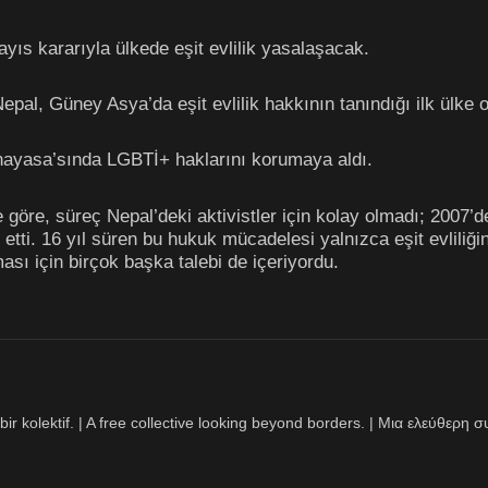
s kararıyla ülkede eşit evlilik yasalaşacak.
pal, Güney Asya’da eşit evlilik hakkının tanındığı ilk ülke 
 Anayasa’sında LGBTİ+ haklarını korumaya aldı.
 göre, süreç Nepal’deki aktivistler için kolay olmadı; 2007’de
p etti. 16 yıl süren bu hukuk mücadelesi yalnızca eşit evliliği
sı için birçok başka talebi de içeriyordu.
bir kolektif. | A free collective looking beyond borders. | Μια ελεύθερ