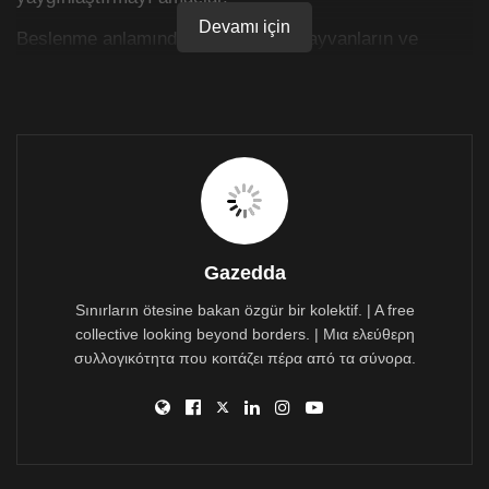
Devamı için
Beslenme anlamında, yemeklerde hayvanların ve
hayvansal tüm ürünlerin kullanılmamasıdır. Ayrıca
havyan derisi, kürkü, ipek, yün ve tüy gibi hayvanlara
ait olan her şeyi ve hayvanlar üzerinde test edilen her
türlü ürünü kullanmayı reddeder. Hayvanların “eğlence”
adı altında –sirkler, fayton- sömürülmemesi için
mücadele verir.
Her yıl yaklaşık olarak 60 milyar kara hayvanı ve 1
trilyondan fazla deniz hayvanı, insansal hazlar uğruna
ticari anlamda kullanılıyor veya öldürülüyor. Yeme
Gazedda
faaliyeti adına kullanılan, üretilen, yetiştirilen, yakalanan
ve öldürülen hayvanların sayılarına baktığımıza, vegan
Sınırların ötesine bakan özgür bir kolektif. | A free
beslenmeye geçişin önemi anlaşılıyor.
collective looking beyond borders. | Μια ελεύθερη
συλλογικότητα που κοιτάζει πέρα από τα σύνορα.
Kişilerin, önceliği farklı olsa da genel olarak hayvan
özgürlü, sağlık ve ekolojik nedenlerle vegan yaşamı
benimsiyorlar. Aslında yukarıda yazılı olan sebeplerin
her biri oldukça detaylı ve önemli meseleler olarak ayrı
yazı konuları olsa da, bugün bunları kısaca özetlemeye