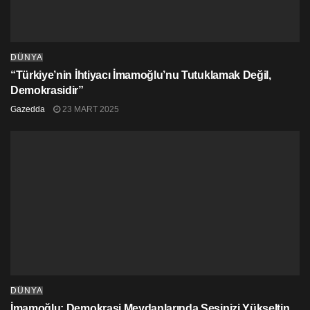
DÜNYA
“Türkiye’nin İhtiyacı İmamoğlu’nu Tutuklamak Değil,
Demokrasidir”
Gazedda
23 MART 2025
DÜNYA
İmamoğlu: Demokrasi Meydanlarında Sesinizi Yükseltin