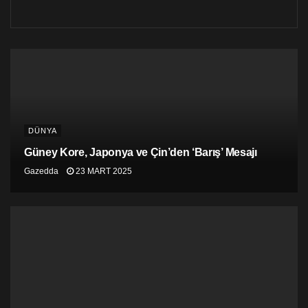
asker gönderme planımız da yok. Bu işgalden sonra
artık yeni bir Avrupa olacak.
DÜNYA
Güney Kore, Japonya ve Çin’den ‘Barış’ Mesajı
Gazedda
23 MART 2025