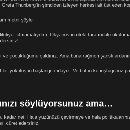
sti Greta Thunberg’in şimdiden izleyen herkesi alt üst eden 
tam metni şöyle:
dikiliyor olmamalıydım. Okyanusun öteki tarafındaki okulu
dersiniz!
mi ve çocukluğumu çaldınız. Ama buna rağmen şanslılardanım.
el bir yokoluşun başlangıcındayız. Ve bütün konuştuğunuz 
ığınızı söylüyorsunuz ama…
stal kadar net. Hala yüzünüzü çevirmeye ve hala politikaları
ıl cüret edersiniz.