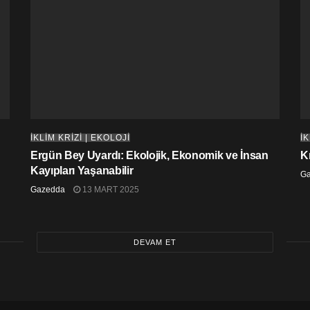
İKLİM KRİZİ | EKOLOJİ
İK
Ergün Bey Uyardı: Ekolojik, Ekonomik ve İnsan
K
Kayıpları Yaşanabilir
G
Gazedda
13 MART 2025
DEVAM ET