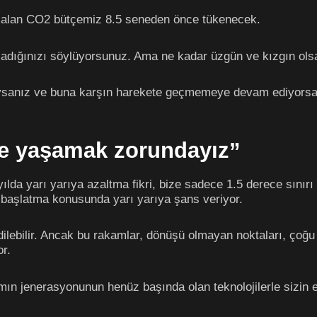
 kalan CO2 bütçemiz 8.5 seneden önce tükenecek.
anladığınızı söylüyorsunuz. Ama ne kadar üzgün ve kızgın o
sanız ve buna karşın harekete geçmemeye devam ediyorsanı
kte yaşamak zorundayız”
 yılda yarı yarıya azaltma fikri, bize sadece 1.5 derece sınır
 başlatma konusunda yarı yarıya şans veriyor.
dilebilir. Ancak bu rakamlar, dönüşü olmayan noktaları, çoğu
or.
ın jenerasyonunun henüz başında olan teknolojilerle sizin 