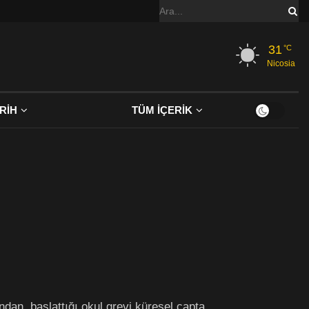
31
°C
Nicosia
RİH
TÜM İÇERİK
dan, başlattığı okul grevi küresel çapta