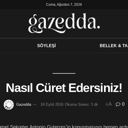
Cuma, Ağustos 7, 2026
SÖYLEŞİ
BELLEK & TA
Nasıl Cüret Edersiniz!
A
0
Gazedda
24 Eylül 2019
Okuma Süresi: 3 dk
A
Genel Sekreter Antonio Guterres’in konuşmasının hemen ardın