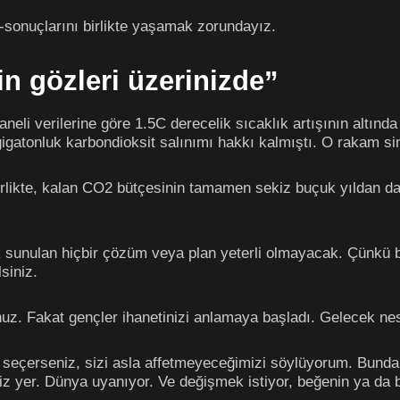
-sonuçlarını birlikte yaşamak zorundayız.
in gözleri üzerinizde”
neli verilerine göre 1.5C derecelik sıcaklık artışının altın
gatonluk karbondioksit salınımı hakkı kalmıştı. O rakam si
rlikte, kalan CO2 bütçesinin tamamen sekiz buçuk yıldan da
sunulan hiçbir çözüm veya plan yeterli olmayacak. Çünkü bu
lsiniz.
nuz. Fakat gençler ihanetinizi anlamaya başladı. Gelecek nesi
ı seçerseniz, sizi asla affetmeyeceğimizi söylüyorum. Bund
miz yer. Dünya uyanıyor. Ve değişmek istiyor, beğenin ya da