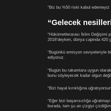
“Biz bu %50 riski kabul edemeyiz 
“Gelecek nesiller
“Hükümetlerarası İklim Değişimi pa
2018’deyken, dünya capinda 420 gi
“Bugünkü emisyon seviyeleriyle bi
ediyoruz.
“Bugün bu rakamlara uygun olarak 
bunu söyleyecek kadar olgun deği
“Bizi hayal kırıklığına uğratıyorsu
“Eğer bizi başarısızlığa uğratmay
burada, tam şu an çizgiyi çizdiği