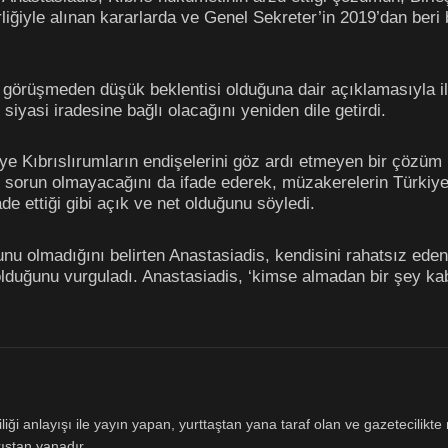
liğiyle alınan kararlarda ve Genel Sekreter’in 2019’dan beri 
 görüşmeden düşük beklentisi olduğuna dair açıklamasıyla ilg
siyasi iradesine bağlı olacağını yeniden dile getirdi.
ye Kıbrıslırumların endişelerini göz ardı etmeyen bir çözü
 sorun olmayacağını da ifade ederek, müzakerelerin Türkiye 
de ettiği gibi açık ve net olduğunu söyledi.
runu olmadığını belirten Anastasiadis, kendisini rahatsız ed
olduğunu vurguladı. Anastasiadis, ‘kimse almadan bir şey kab
ği anlayışı ile yayın yapan, yurttaştan yana taraf olan ve gazetecilikte m
ıştan yanadır.