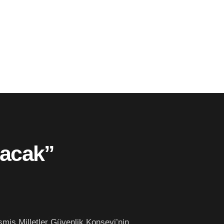
lacak”
şmiş Milletler Güvenlik Konseyi’nin