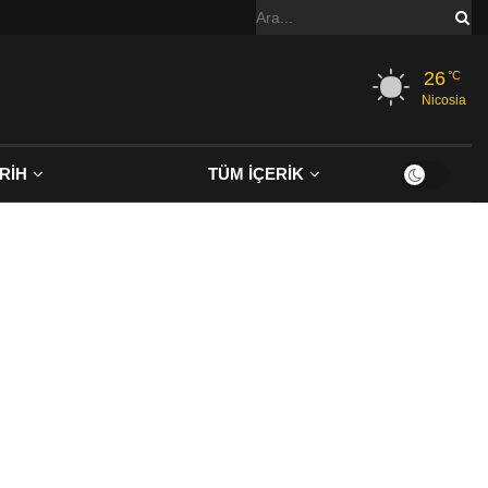
26
°C
Nicosia
RİH
TÜM İÇERİK