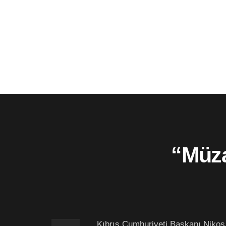
“Müza
Kıbrıs Cumhuriyeti Başkanı Nikos 