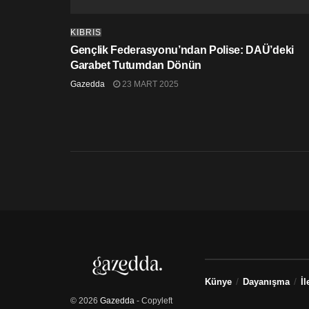
KIBRIS
Gençlik Federasyonu’ndan Polise: DAÜ’deki
Garabet Tutumdan Dönün
Gazedda
23 MART 2025
Künye
Dayanışma
İl
© 2026
Gazedda
- Copyleft