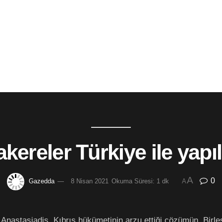
kereler Türkiye ile yapı
A
0
Gazedda
8 Nisan 2021
Okuma Süresi: 1 dk
A
Anastasiadis, Kıbrıs hükümetinin arzu ettiği çözümün, Birle