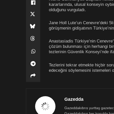
kararlarında, ulusal konseyin oybir
olduğunu vurguladı.
Jane Holl Lute’un Cenevre’deki 5li
görüşmenin gidişatının Türkiye’nin 
Anastasiadis Türkiye’nin Cenevre’
çözüm bulunması için herhangi bir
tezlerinin Güvenlik Konseyi’nde ifa
Tezlerini tekrar etmekte hiçbir so
edeceğini söylemesini istemeleri 
Gazedda
Gazeddakıbrıs yurttaş gazetecili
Gazeddakıbrıs her koşulda bar