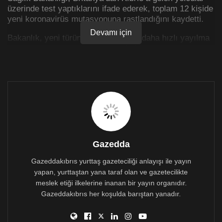
üzerinde test yaptıklarını ifade ederek, toplam 12 kişide
yeni koronavirüs mutasyonuna rastlandığını kaydetti.
Devamı için
Bakanlık, yeni türün artan viral yük, daha hızlı yayılma
ve daha yüksek bulaşma oranıyla bağlantılı olduğunu
söyleyerek, Avrupa’da görülen sayılardaki mevcut
artışın ve daha yüksek hastaneye yatışların Kıbrıs’ta
en azından kısmen gerisinde olduğu düşünüldüğü de
ifade edildi.
Gazedda
Gazeddakıbrıs yurttaş gazeteciliği anlayışı ile yayın
yapan, yurttaştan yana taraf olan ve gazetecilikte
meslek etiği ilkelerine inanan bir yayın organıdır.
Gazeddakıbrıs her koşulda barıştan yanadır.