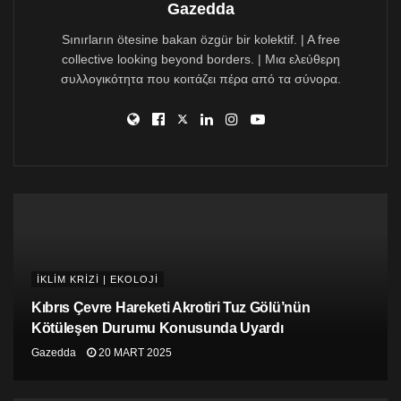
Gazedda
Sınırların ötesine bakan özgür bir kolektif. | A free
collective looking beyond borders. | Μια ελεύθερη
συλλογικότητα που κοιτάζει πέρα από τα σύνορα.
İKLİM KRİZİ | EKOLOJİ
Kıbrıs Çevre Hareketi Akrotiri Tuz Gölü’nün
Kötüleşen Durumu Konusunda Uyardı
Grafik: Climate Reanalyzer
Gazedda
20 MART 2025
Küresel ortalama sıcaklık, hem deniz yüzeylerindeki