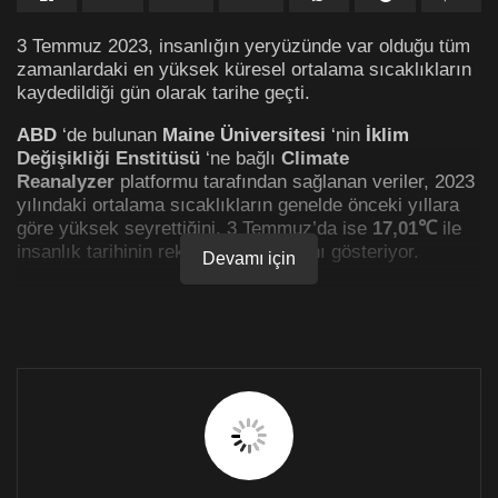
3 Temmuz 2023, insanlığın yeryüzünde var olduğu tüm
zamanlardaki en yüksek küresel ortalama sıcaklıkların
kaydedildiği gün olarak tarihe geçti.
ABD
‘de bulunan
Maine Üniversitesi
‘nin
İklim
Değişikliği Enstitüsü
‘ne bağlı
Climate
Reanalyzer
platformu tarafından sağlanan veriler, 2023
yılındaki ortalama sıcaklıkların genelde önceki yıllara
göre yüksek seyrettiğini, 3 Temmuz’da ise
17,01℃
ile
insanlık tarihinin rekorunun kırıldığını gösteriyor.
Devamı için
Fosil yakıt kullanımı başta olmak üzere insan
faaliyetlerinden kaynaklanan iklim krizi, küresel
ortalama sıcaklıkların artmasına neden olmanın yanı
sıra, bu artışın ivme kazanmasına da yol açarak yıl
boyunca sıcaklık rekorları kırılmasında önemli bir rol
oynuyor.