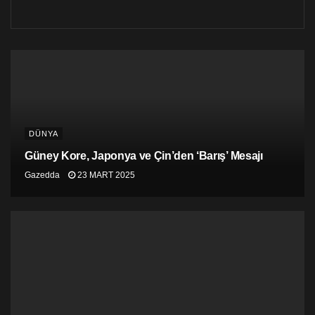
cevabını bir kez olsun kamuoyuna açıklayın. Bu kadar
büyük bir kokain sevkiyatının ülke içinden destek
olmadan yapılamayacağı en iyi bilmesi gereken
kişilerden biri sizsiniz” çağrısı yapmıştı.
DÜNYA
Güney Kore, Japonya ve Çin’den ‘Barış’ Mesajı
Gazedda
23 MART 2025