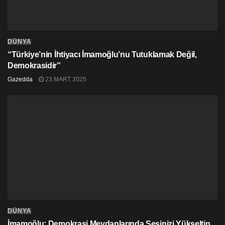
DÜNYA
“Türkiye’nin İhtiyacı İmamoğlu’nu Tutuklamak Değil,
Demokrasidir”
Gazedda
23 MART 2025
DÜNYA
İmamoğlu: Demokrasi Meydanlarında Sesinizi Yükseltin