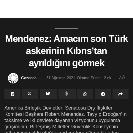
Mendenez: Amacım son Türk
askerinin Kıbrıs’tan
ayrıldığını görmek
A
Gazedda
31 Ağustos 2021
Okuma Süresi: 2 dk
A
Amerika Birleşik Devletleri Senatosu Dış İlişkiler
Komitesi Başkanı Robert Menendez, Tayyip Erdoğan’ın
taksime ve iki devlete dayanan vizyonunu uygulama
girişiminin, Birleşmiş Milletler Güvenlik Konseyi’nin
yıllar içinde elde ettiği kararlara ters düşen bir adım