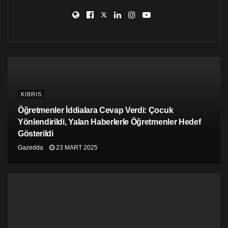
kararlı bir şekilde savunduğunu belirtti.
Anastasiadis, Türklerin işgal altındaki kapalı Maraş
şehrinin statüsünü değiştirme niyetlerini açık bir şekilde
kınamasından ve Amerikan Başkanını harekete
geçmeye teşvik etmesinden dolayı Amerikan Senatöre
yönelik takdirini özellikle dile getirdi.
KIBRIS
Öğretmenler İddialara Cevap Verdi: Çocuk
Yönlendirildi, Yalan Haberlerle Öğretmenler Hedef
Gösterildi
Gazedda
23 MART 2025