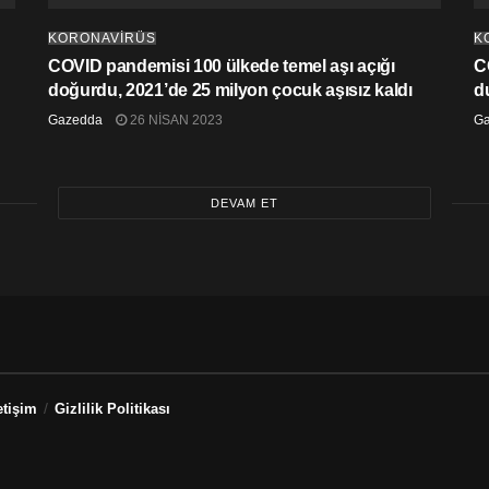
KORONAVİRÜS
K
COVID pandemisi 100 ülkede temel aşı açığı
C
doğurdu, 2021’de 25 milyon çocuk aşısız kaldı
d
Gazedda
26 NISAN 2023
G
DEVAM ET
etişim
Gizlilik Politikası