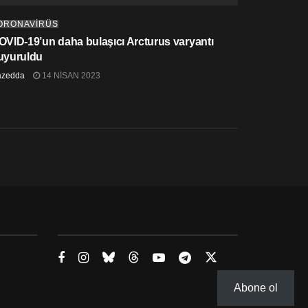
ORONAVİRÜS
OVID-19’un daha bulaşıcı Arcturus varyantı
uyuruldu
azedda
14 NISAN 2023
Abone ol