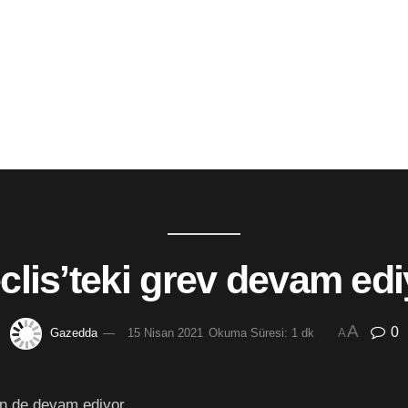
clis’teki grev devam edi
A
0
Gazedda
15 Nisan 2021
Okuma Süresi: 1 dk
A
ün de devam ediyor.