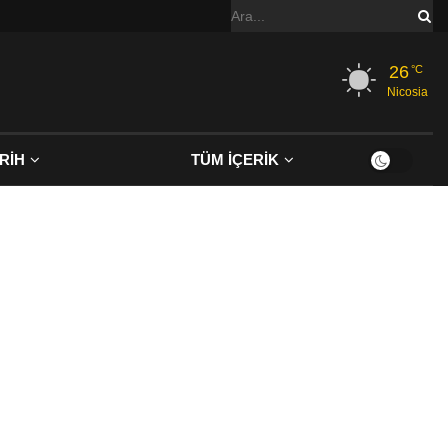
26
°C
Nicosia
RİH
TÜM İÇERİK