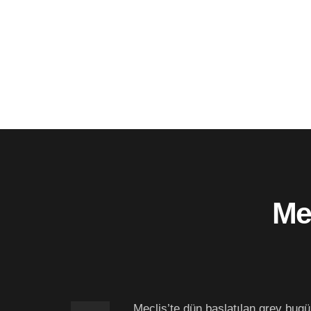
Me
Meclis’te dün başlatılan grev bug