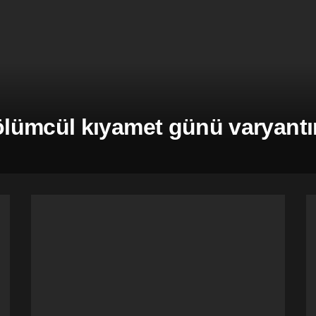
ümcül kıyamet günü varyantına 