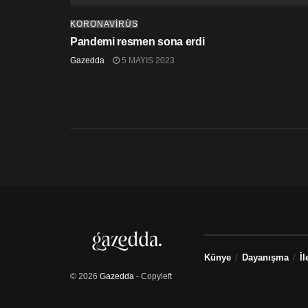
KORONAVİRÜS
Pandemi resmen sona erdi
Gazedda
5 MAYIS 2023
Künye
Dayanışma
İl
© 2026
Gazedda
- Copyleft