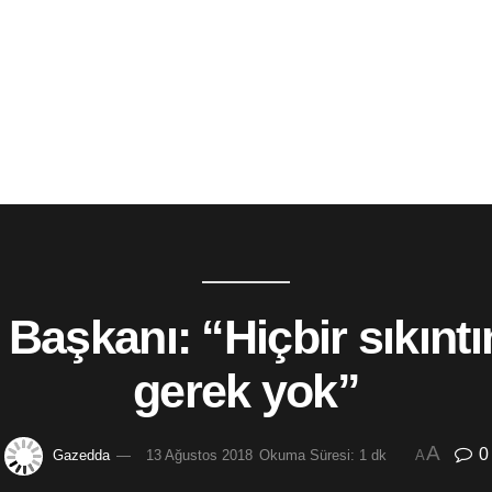
Başkanı: “Hiçbir sıkıntı
gerek yok”
A
0
Gazedda
13 Ağustos 2018
Okuma Süresi: 1 dk
A