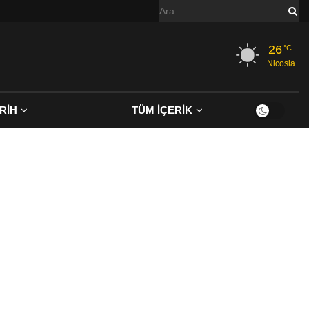
26
°C
Nicosia
RİH
TÜM İÇERİK