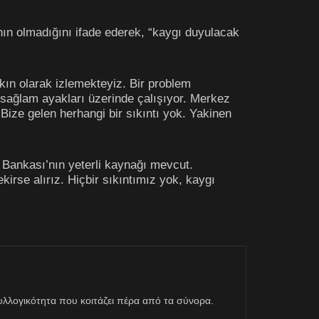
ın olmadığını ifade ederek, “kaygı duyulacak
kın olarak izlemekteyiz. Bir problem
 sağlam ayakları üzerinde çalışıyor. Merkez
ize gelen herhangi bir sıkıntı yok. Yakinen
 Bankası’nın yeterli kaynağı mevcut.
irse alırız. Hiçbir sıkıntımız yok, kaygı
η συλλογικότητα που κοιτάζει πέρα από τα σύνορα.