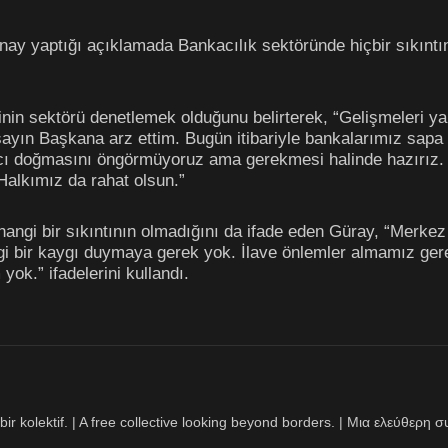
y yaptığı açıklamada Bankacılık sektöründe hiçbir sıkıntın
in sektörü denetlemek olduğunu belirterek, “Gelişmeleri ya
 sayın Başkana arz ettim. Bugün itibariyle bankalarımız sapa
acı doğmasını öngörmüyoruz ama gerekmesi halinde hazırız. B
 Halkımız da rahat olsun.”
hangi bir sıkıntının olmadığını da ifade eden Güray, “Merkez
ngi bir kaygı duymaya gerek yok. İlave önlemler almamız gerek
ok.” ifadelerini kullandı.
bir kolektif. | A free collective looking beyond borders. | Μια ελεύθερ