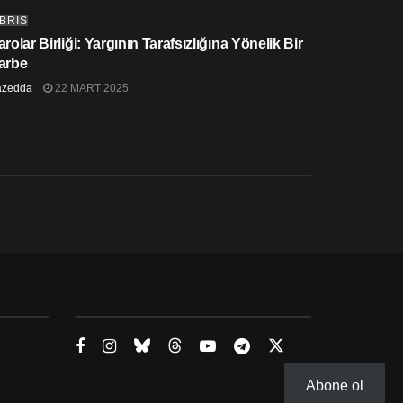
IBRIS
rolar Birliği: Yargının Tarafsızlığına Yönelik Bir
arbe
azedda
22 MART 2025
Abone ol