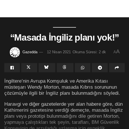
“Masada İngiliz planı yok!”
A
Gazedda
12 Nisan 2021
Okuma Süresi: 2 dk
A
İngiltere’nin Avrupa Komşuluk ve Amerika Kıtası
müsteşarı Wendy Morton, masada Kıbrıs sorununun
çözümüyle ilgili bir İngiliz planı bulunmadığını söyledi.
Haravgi ve diğer gazetelerde yer alan habere göre, dün
Kathimerini gazetesine verdiği demeçte, masada İngiliz
planı veya prototipi bulunmadığını dile getiren Morton,
yapmaya çalıştıkları tek şeyin, tarafları, BM Güvenlik
Konseyinin de arzuladığı uzlaşma için esneklik