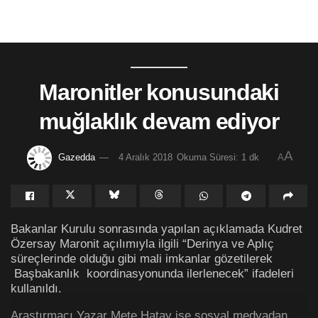
Maronitler konusundaki
muğlaklık devam ediyor
A
Gazedda
4 Aralık 2018
Okuma Süresi: 1 dk
A
Bakanlar Kurulu sonrasında yapılan açıklamada Kudret
Özersay Maronit açılımıyla ilgili “Derinya ve Aplıç
süreçlerinde olduğu gibi mali imkanlar gözetilerek
Başbakanlık koordinasyonunda ilerlenecek” ifadeleri
kullanıldı.
Araştırmacı Yazar Mete Hatay ise sosyal medyadan