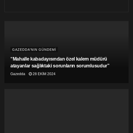
GAZEDDA'NIN GÜNDEMİ
“Mahalle kabadayısından özel kalem müdürü
atayanlar sağlıktaki sorunların sorumlusudur”
Gazedda
28 EKIM 2024
UBP 3 yıldır hükümette
İlginç olan durum ise, Atun’un bahsettiği üç yıllık