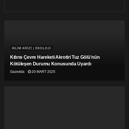
Bölgeye giderek çöpleri temizleyen Atlıer, tek başına
olduğu için poşetleri indiremediğini belirtirken,
paylaşımının Gazimağusa belediyesine ulaşması
temennisinde bulundu.
İKLİM KRİZİ | EKOLOJİ
Kıbrıs Çevre Hareketi Akrotiri Tuz Gölü’nün
Kötüleşen Durumu Konusunda Uyardı
Gazedda
20 MART 2025