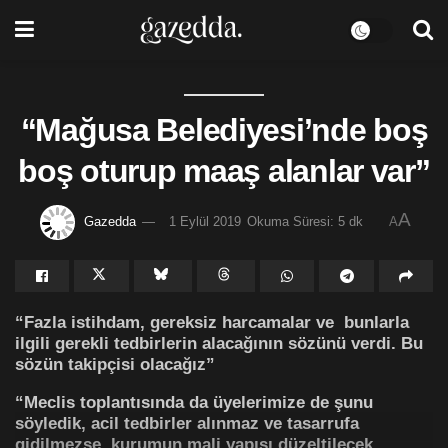
“Mağusa Belediyesi’nde boş
boş oturup maaş alanlar var”
A
Gazedda
1 Eylül 2019
Okuma Süresi: 5 dk
A
“Fazla istihdam, gereksiz harcamalar ve bunlarla
ilgili gerekli tedbirlerin alacağının sözünü verdi. Bu
sözün takipçisi olacağız”
“Meclis toplantısında da üyelerimize de şunu
söyledik, acil tedbirler alınmaz ve tasarrufa
gidilmezse, kurumun mali yapısı düzeltilecek