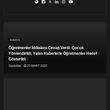
milliyetçi çevrelerin engelleriyle karşılaşılan bir
dönemde Mağusa Belediye Başkanı’nın Maraş göçmeni
bir Kıbrıslırum cenazesine katılarak, göçmenin evinde
kum götürmesi karşılıklı anlayış, saygı ve toplumlarası
güven açısından önemli bir adım olarak nitelendirildi.
Etiketler:
anlayış
güven
mağusa
maraş
saygı
KIBRIS
süleyman uluçay
Öğretmenler İddialara Cevap Verdi: Çocuk
Yönlendirildi, Yalan Haberlerle Öğretmenler Hedef
Gösterildi
Gazedda
23 MART 2025