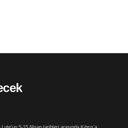
lecek
 Lute’un 5-15 Nisan tarihleri arasında Kıbrıs’a