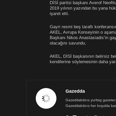
DİSİ partisi başkanı Averof Neofit
2019 yılının yazından bu yana hüküm
işaret etti.
Gayri resmi beş taraflı konferans
AKEL, Avrupa Konseyinin o aşamad
Başkanı Nikos Anastasiadis’in gayr
olacağını savundu.
AKEL, DİSİ başkanının belirsiz bek
kendilerine söylemesinin daha yara
Gazedda
Gazeddakıbrıs yurttaş gazetecili
Gazeddakıbrıs her koşulda bar