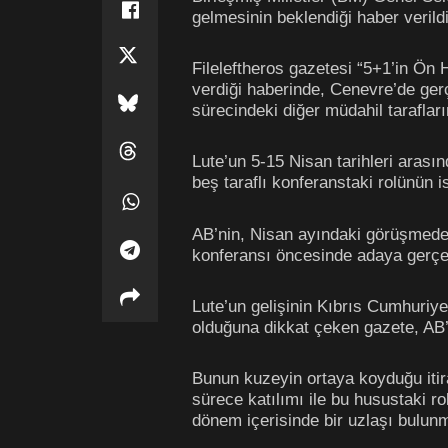
gelmesinin beklendiği haber verildi
Fileleftheros gazetesi “5+1’in Ön H
verdiği haberinde, Cenevre’de gerçek
sürecindeki diğer müdahil taraflar
Lute’un 5-15 Nisan tarihleri arası
beş taraflı konferanstaki rolünün is
AB’nin, Nisan ayındaki görüşmede
konferansı öncesinde adaya gerçekl
Lute’un gelişinin Kıbrıs Cumhuriye
olduğuna dikkat çeken gazete, AB’ni
Bunun kuzeyin ortaya koyduğu itira
sürece katılımı ile bu husustaki r
dönem içerisinde bir uzlaşı bulunm