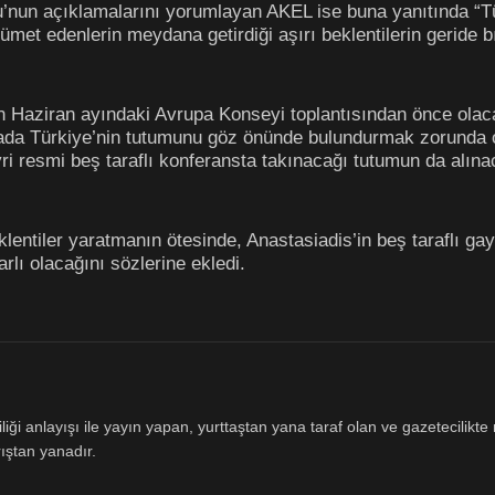
u’nun açıklamalarını yorumlayan AKEL ise buna yanıtında “Türk
et edenlerin meydana getirdiği aşırı beklentilerin geride bır
ın Haziran ayındaki Avrupa Konseyi toplantısından önce olac
a Türkiye’nin tutumunu göz önünde bulundurmak zorunda ol
i resmi beş taraflı konferansta takınacağı tutumun da alınac
lentiler yaratmanın ötesinde, Anastasiadis’in beş taraflı ga
rlı olacağını sözlerine ekledi.
ği anlayışı ile yayın yapan, yurttaştan yana taraf olan ve gazetecilikte m
ıştan yanadır.