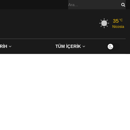
35
°C
Nicosia
RİH
TÜM İÇERİK