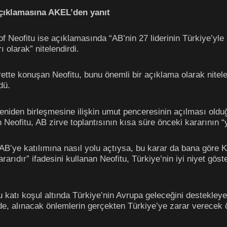
 açıklamasına AKEL’den yanıt
Neofitu ise açıklamasında “AB’nin 27 liderinin Türkiye’yle il
 olarak” nitelendirdi.
arette konuşan Neofitu, bunu önemli bir açıklama olarak nitel
dü.
yeniden birleşmesine ilişkin umut penceresinin açılması old
n Neofitu, AB zirve toplantısının kısa süre önceki kararının “
 AB’ye katılımına nasıl yolu açtıysa, bu karar da bana göre K
rarıdır” ifadesini kullanan Neofitu, Türkiye’nin iyi niyet g
 katı koşul altında Türkiye’nin Avrupa geleceğini destekleyel
de, alınacak önlemlerin gerçekten Türkiye’ye zarar verecek 