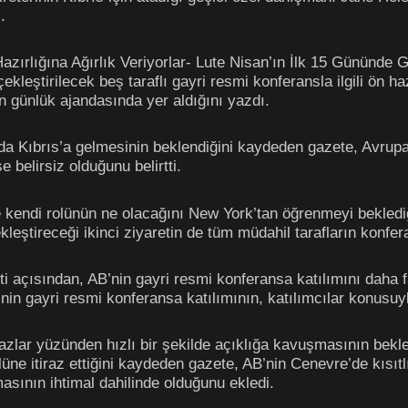
.
azırlığına Ağırlık Veriyorlar- Lute Nisan’ın İlk 15 Gününde G
leştirilecek beş taraflı gayri resmi konferansla ilgili ön hazır
ın günlük ajandasında yer aldığını yazdı.
nda Kıbrıs’a gelmesinin beklendiğini kaydeden gazete, Avrupa
e belirsiz olduğunu belirtti.
 kendi rolünün ne olacağını New York’tan öğrenmeyi bekledi
eştireceği ikinci ziyaretin de tüm müdahil tarafların konfera
ti açısından, AB’nin gayri resmi konferansa katılımını daha fa
n gayri resmi konferansa katılımının, katılımcılar konusuyla i
zlar yüzünden hızlı bir şekilde açıklığa kavuşmasının bekle
olüne itiraz ettiğini kaydeden gazete, AB’nin Cenevre’de kısı
asının ihtimal dahilinde olduğunu ekledi.