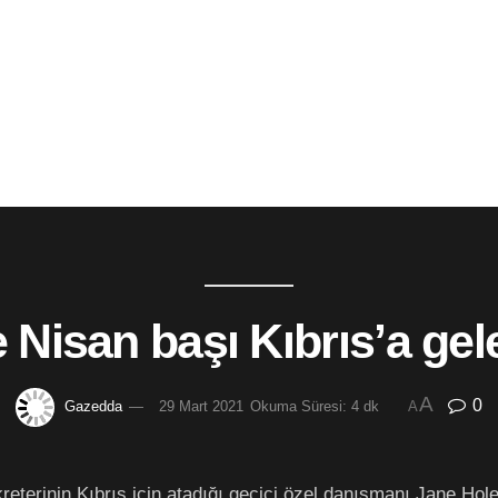
 Nisan başı Kıbrıs’a ge
A
0
Gazedda
29 Mart 2021
Okuma Süresi: 4 dk
A
reterinin Kıbrıs için atadığı geçici özel danışmanı Jane Hole