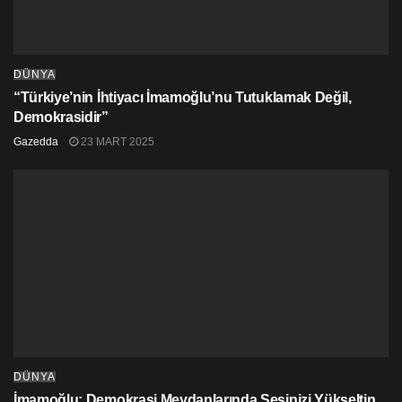
DÜNYA
“Türkiye’nin İhtiyacı İmamoğlu’nu Tutuklamak Değil,
Demokrasidir”
Gazedda
23 MART 2025
DÜNYA
İmamoğlu: Demokrasi Meydanlarında Sesinizi Yükseltin