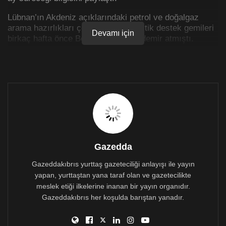
Lübnan’ın Akdeniz açıklarındaki petrol ve doğalgaz
arama hazırlıkları çerçevesinde lojistik destek gemileri
Devamı için
birkaç hafta önce Beyrut Limanı’na demir atmıştı.
Akdeniz’deki 4. blok sahası, İsrail ile tartışmalı deniz
sahalarının dışında yer alıyor.
Lübnan ile İsrail arasındaki deniz sınırı anlaşmazlığı
Bir Amerikan şirketinin 2009’da Doğu Akdeniz’de petrol
ve doğalgaz rezervi keşfetmesiyle gündeme gelen
Lübnan-İsrail deniz sınırı anlaşmazlığı, o tarihten beri
belli aralıklarla tartışılıyor ve karşılıklı olarak tehdit
Gazedda
aracı olarak kullanılıyor.
Gazeddakıbrıs yurttaş gazeteciliği anlayışı ile yayın
İki ülke arasındaki sınırın nihai karara bağlanması için
yapan, yurttaştan yana taraf olan ve gazetecilikte
geçen yıl ABD’nin ara buluculuk ettiği bir müzakere
meslek etiği ilkelerine inanan bir yayın organıdır.
süreci başlatılmıştı.
Gazeddakıbrıs her koşulda barıştan yanadır.
Eski ABD Dışişleri Bakanlığı Orta Doğu Sorumlusu
Müsteşar Vekili David Satterfield ve daha sonra bu