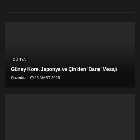
göreve gelen David Schenker, bu çerçevede Lübnan ve
İsrail’e birçok ziyaret gerçekleştirdi.
Beyrut yönetimi, ABD himayesinde Lübnan, İsrail ve
BM’den oluşan üçlü bir komitenin kurulmasını öneriyor.
DÜNYA
Güney Kore, Japonya ve Çin’den ‘Barış’ Mesajı
Gazedda
23 MART 2025