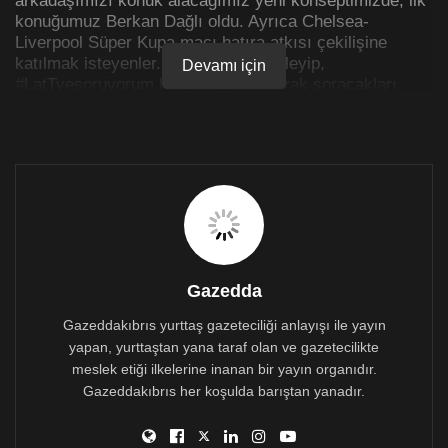
konuğumuz Berkan Dağlı oldu. Ayrıca Chelsea-
Liverpool Süper Kupa maçı hatıra atkısı çekilişine
katılmak isteyenler. Bu programı dinleyip,
Devamı için
#LatTyesoruyorum heştekini kullanarak soracakları
soru ile paylaşmaları gerekiyor. Her soru ve paylaşım
kuraya dâhildir. İlk sezonda gösterdiğiniz ilgiden dolayı
çok teşekkür ederiz. Yeni sezonda keyifli dinlemeler
dileriz…
Listen to “Look at the Tabella – Sezon Açılışı ve Karışık” on
Spreaker.
Gazedda
Gazeddakıbrıs yurttaş gazeteciliği anlayışı ile yayın
yapan, yurttaştan yana taraf olan ve gazetecilikte
meslek etiği ilkelerine inanan bir yayın organıdır.
Gazeddakıbrıs her koşulda barıştan yanadır.