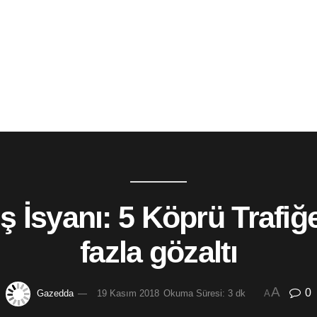
 İsyanı: 5 Köprü Trafiğe
fazla gözaltı
A
0
Gazedda
19 Kasım 2018
Okuma Süresi: 3 dk
A