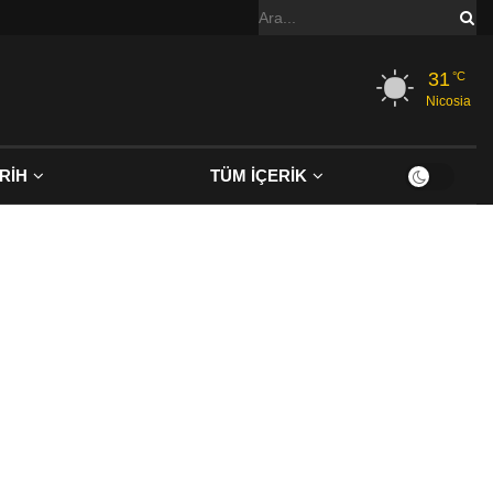
31
°C
Nicosia
RİH
TÜM İÇERİK