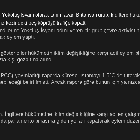
 Yokoluş İsyanı olarak tanımlayan Britanyalı grup, İngiltere hükum
merkezindeki beş köprüyü trafiğe kapattı.
ndilerine Yokoluş İsyanı adını veren bir grup çevre aktivisti
ak eylem yaptı.
göstericiler hükümetin iklim değişikliğine karşı acil eylem pla
a kişi gözaltına alındı.
IPCC) yayınladığı raporda küresel ısınmayı 1,5°C’de tutarak,
nebileceği belirtilmişti. Ancak rapora göre bunun için yalnızca
İngiltere hükümetine iklim değişikliğine karşı acilen çalış
a’da parlamento binasına giden yolları kapatarak eylem düzen