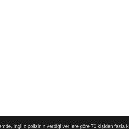
de, İngiliz polisinin verdiği verilere göre 70 kişiden fazla ki