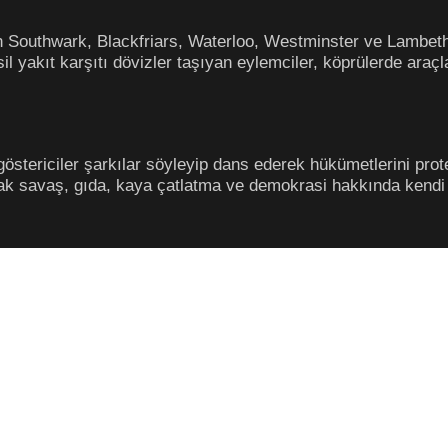
n Southwark, Blackfriars, Waterloo, Westminster ve Lambeth
il yakıt karşıtı dövizler taşıyan eylemciler, köprülerde araçla
göstericiler şarkılar söyleyip dans ederek hükümetlerini prot
arak savaş, gıda, kaya çatlatma ve demokrasi hakkında kendi 